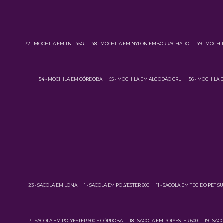
72 - MOCHILA EM TNT 45G
48 - MOCHILA EM NYLON EMBORRACHADO
49 - MOCH
54 - MOCHILA EM CÓRDOBA
55 - MOCHILA EM ALGODÃO CRU
56 - MOCHILA
23 - SACOLA EM LONA
1 - SACOLA EM POLYESTER 600
11 - SACOLA EM TECIDO PET 
17 - SACOLA EM POLYESTER 600 E CÓRDOBA
18 - SACOLA EM POLYESTER 600
19 - SA