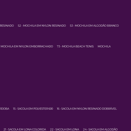
 RESINADO
52 - MOCHILA EM NYLON RESINADO
53 - MOCHILA EM ALGODÃO BRANCO
 - MOCHILA EM NYLON EMBORRACHADO
73 - MOCHILA BEACH TENIS
MOCHILA
ÓRDOBA
15 - SACOLA EM POLYESTER 600
16 - SACOLA EM NYLON RESINADO DOBRÁVEL
21 - SACOLA EM LONA COLORIDA
22 - SACOLA EM LONA
24 - SACOLA EM ALGODÃO