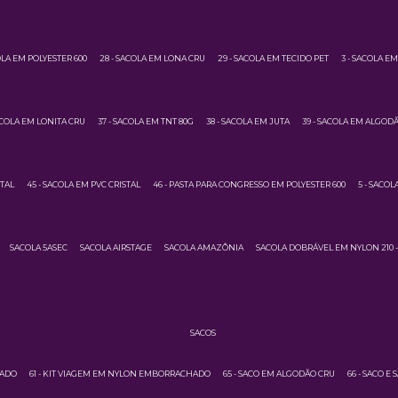
OLA EM POLYESTER 600
28 - SACOLA EM LONA CRU
29 - SACOLA EM TECIDO PET
3 - SACOLA E
ACOLA EM LONITA CRU
37 - SACOLA EM TNT 80G
38 - SACOLA EM JUTA
39 - SACOLA EM ALGOD
STAL
45 - SACOLA EM PVC CRISTAL
46 - PASTA PARA CONGRESSO EM POLYESTER 600
5 - SACO
SACOLA 5ASEC
SACOLA AIRSTAGE
SACOLA AMAZÔNIA
SACOLA DOBRÁVEL EM NYLON 210 -
SACOS
HADO
61 - KIT VIAGEM EM NYLON EMBORRACHADO
65 - SACO EM ALGODÃO CRU
66 - SACO E