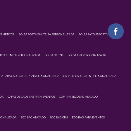
OSMÉTICOS
BOLSA PORTA CHUTEIRA PERSONALIZADA
BOLSA SACO ESPORTIVA
ICA FITNESS PERSONALIZADA
BOLSA DE TNT
BOLSA TNT PERSONALIZADA
PA PARA CADEIRA DE PRAIA PERSONALIZADA
CAPA DE CADEIRA TNT PERSONALIZADA
ADA
CAPAS DE CADEIRAS PARA EVENTOS
COMPRAR ECOBAG ATACADO
SONALIZADA
ECO BAG ATACADO
ECO BAG CRU
ECO BAG PARA EVENTOS