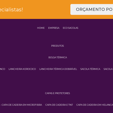
ialistas!
ORÇAMENTO POR
HOME
EMPRESA
ECO SACOLAS
PRODUTOS
BOLSA TÉRMICA
INCO
LANCHEIRA KEROCOCO
LANCHEIRA TÉRMICA DOBRÁVEL
SACOLA TÉRMICA
SACOLA
CAPAS E PROTETORES
3 - CAPA DE CADEIRA EM MICROFIBRA
CAPA DE CADEIRA E TNT
CAPA DE CADEIRA EM HELANC