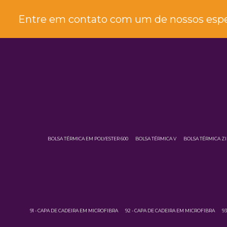
Entre em contato com um de nossos espec
BOLSA TÉRMICA EM POLYESTER 600
BOLSA TÉRMICA V
BOLSA TÉRMICA Z
91 - CAPA DE CADEIRA EM MICROFIBRA
92 - CAPA DE CADEIRA EM MICROFIBRA
9