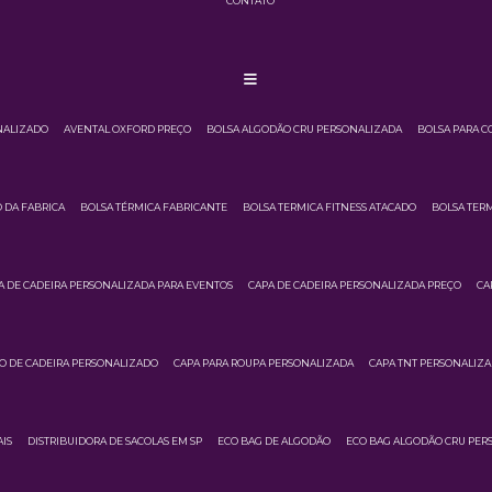
CONTATO
NALIZADO
AVENTAL OXFORD PREÇO
BOLSA ALGODÃO CRU PERSONALIZADA
BOLSA PARA C
 DA FABRICA
BOLSA TÉRMICA FABRICANTE
BOLSA TERMICA FITNESS ATACADO
BOLSA TERM
A DE CADEIRA PERSONALIZADA PARA EVENTOS
CAPA DE CADEIRA PERSONALIZADA PREÇO
CA
O DE CADEIRA PERSONALIZADO
CAPA PARA ROUPA PERSONALIZADA
CAPA TNT PERSONALIZ
IS
DISTRIBUIDORA DE SACOLAS EM SP
ECO BAG DE ALGODÃO
ECO BAG ALGODÃO CRU PER