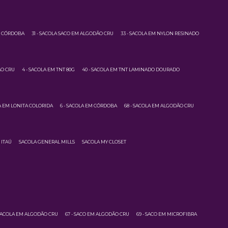
M CÓRDOBA
31 - SACOLA SACO EM ALGODÃO CRU
33 - SACOLA EM NYLON RESINADO
ÃO CRU
4 - SACOLA EM TNT 80G
40 - SACOLA EM TNT LAMINADO DOURADO
LA EM LONITA COLORIDA
6 - SACOLA EM CÓRDOBA
68 - SACOLA EM ALGODÃO CRU
 ITAÚ
SACOLA GENERAL MILLS
SACOLA MY CLOSET
 SACOLA EM ALGODÃO CRU
67 - SACO EM ALGODÃO CRU
69 - SACO EM MICROFIBRA