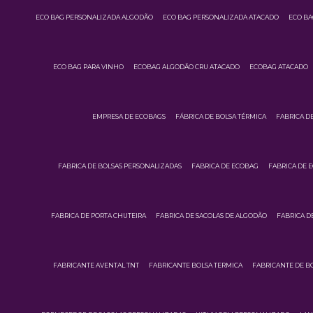
ECO BAG PERSONALIZADA ALGODÃO
ECO BAG PERSONALIZADA ATACADO
ECO BA
ECO BAG PARA VINHO
ECOBAG ALGODÃO CRU ATACADO
ECOBAG ATACADO
EMPRESA DE ECOBAGS
FÁBRICA DE BOLSA TÉRMICA
FABRICA D
FABRICA DE BOLSAS PERSONALIZADAS
FABRICA DE ECOBAG
FABRICA DE 
FABRICA DE PORTA CHUTEIRA
FABRICA DE SACOLAS DE ALGODÃO
FABRICA D
FABRICANTE AVENTAL TNT
FABRICANTE BOLSA TERMICA
FABRICANTE DE B