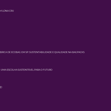
EM LONA CRU
BRICA DE ECOBAG EM SP: SUSTENTABILIDADE E QUALIDADE NA BAGPACKS
S: UMA ESCOLHA SUSTENTÁVEL PARA O FUTURO
Ê!