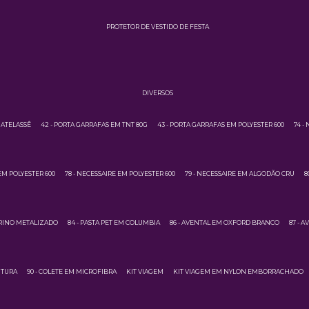
PROTETOR DE VESTIDO DE FESTA
DIVERSOS
MATELASSÊ
42 - PORTA GARRAFAS EM TNT 80G
43 - PORTA GARRAFAS EM POLYESTER 600
74 -
EM POLYESTER 600
78 - NECESSAIRE EM POLYESTER 600
79 - NECESSAIRE EM ALGODÃO CRU
8
URINO METALIZADO
84 - PASTA PET EM COLUMBIA
86 - AVENTAL EM OXFORD BRANCO
87 - 
NTURA
90 - COLETE EM MICROFIBRA
KIT VIAGEM
KIT VIAGEM EM NYLON EMBORRACHADO