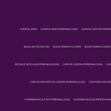
AVENTAL BRIM
AVENTAL BRIM PERSONALIZADO
AVENTAL OXFORD PERSO
BOLSA EM TECIDO CRU
BOLSA TÉRMICA 5 LITROS
BOLSA TERMICA DIRETO
BOLSAS E MOCHILAS PERSONALIZADAS
CAPA DE CADEIRA PERSONALIZADA
CAP
CAPA DE ENCOSTO DE CADEIRA PERSONALIZADA
CAPA PARA ENCOST
COMPRAR SACOLA TNT PERSONALIZADA
COMPRAR SACOLAS PROMOCIONA