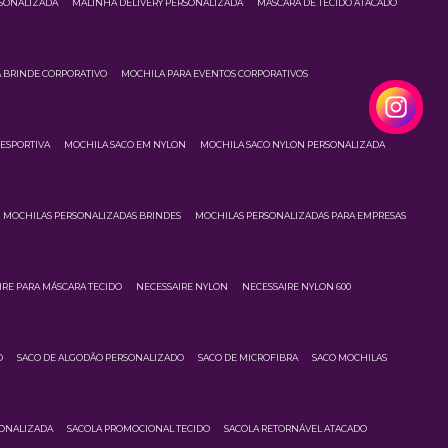
RSONALIZADA
MALINHA DELIVERY PERSONALIZADA
MÁSCARA DE TECIDO ATACADO
 BRINDE CORPORATIVO
MOCHILA PARA EVENTOS CORPORATIVOS
ESPORTIVA
MOCHILA SACO EM NYLON
MOCHILA SACO NYLON PERSONALIZADA
MOCHILAS PERSONALIZADAS BRINDES
MOCHILAS PERSONALIZADAS PARA EMPRESAS
IRE PARA MÁSCARA TECIDO
NECESSAIRE NYLON
NECESSAIRE NYLON 600
O
SACO DE ALGODÃO PERSONALIZADO
SACO DE MICROFIBRA
SACO MOCHILAS
SONALIZADA
SACOLA PROMOCIONAL TECIDO
SACOLA RETORNÁVEL ATACADO