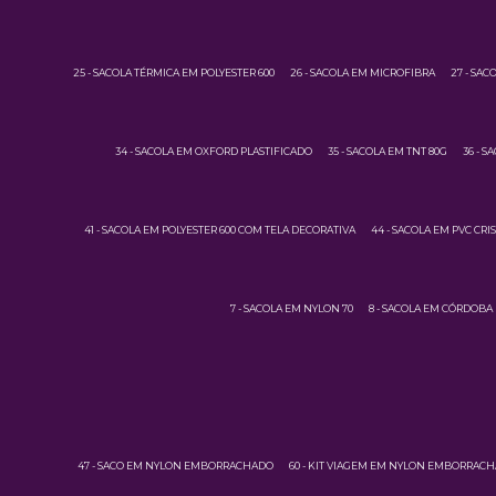
25 - SACOLA TÉRMICA EM POLYESTER 600
26 - SACOLA EM MICROFIBRA
27 - SAC
34 - SACOLA EM OXFORD PLASTIFICADO
35 - SACOLA EM TNT 80G
36 - S
41 - SACOLA EM POLYESTER 600 COM TELA DECORATIVA
44 - SACOLA EM PVC CRI
7 - SACOLA EM NYLON 70
8 - SACOLA EM CÓRDOBA
47 - SACO EM NYLON EMBORRACHADO
60 - KIT VIAGEM EM NYLON EMBORRAC