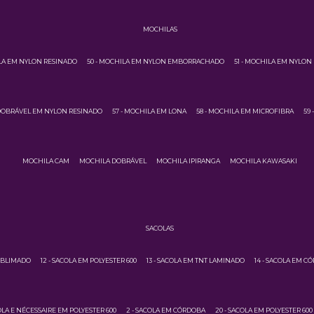
MOCHILAS
ILA EM NYLON RESINADO
50 - MOCHILA EM NYLON EMBORRACHADO
51 - MOCHILA EM NYLON
 DOBRÁVEL EM NYLON RESINADO
57 - MOCHILA EM LONA
58 - MOCHILA EM MICROFIBRA
59
MOCHILA CAM
MOCHILA DOBRÁVEL
MOCHILA IPIRANGA
MOCHILA KAWASAKI
SACOLAS
SUBLIMADO
12 - SACOLA EM POLYESTER 600
13 - SACOLA EM TNT LAMINADO
14 - SACOLA EM C
COLA E NÉCESSAIRE EM POLYESTER 600
2 - SACOLA EM CÓRDOBA
20 - SACOLA EM POLYESTER 600