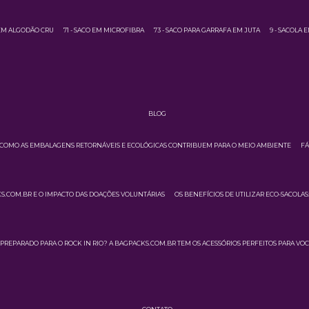
 EM ALGODÃO CRU
71 - SACO EM MICROFIBRA
73 - SACO PARA GARRAFA EM JUTA
9 - SACOLA 
BLOG
COMO AS EMBALAGENS RETORNÁVEIS E ECOLÓGICAS CONTRIBUEM PARA O MEIO AMBIENTE
FÁ
.COM.BR E O IMPACTO DAS DOAÇÕES VOLUNTÁRIAS
OS BENEFÍCIOS DE UTILIZAR ECO-SACOLA
PREPARADO PARA O ROCK IN RIO? A BAGPACKS.COM.BR TEM OS ACESSÓRIOS PERFEITOS PARA VOC