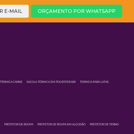
 E-MAIL
ORÇAMENTO POR WHATSAPP
 TÉRMICA CARNE
SACOLA TÉRMICA EM POLYESTER 600
TERMICA PARA LATAS
A
PROTETOR DE ROUPA
PROTETOR DE ROUPA EM ALGODÃO
PROTETOR DE TERNO