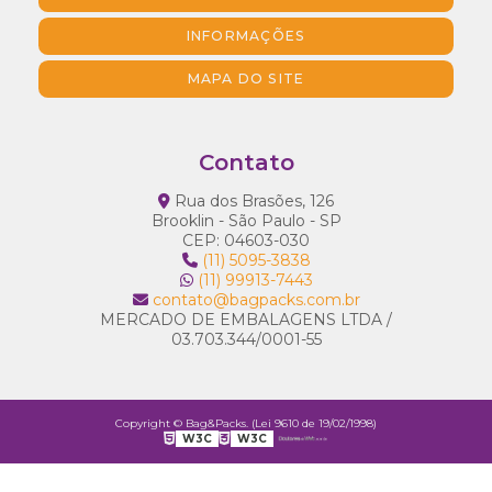
INFORMAÇÕES
MAPA DO SITE
Contato
Rua dos Brasões, 126
Brooklin - São Paulo - SP
CEP: 04603-030
(11) 5095-3838
(11) 99913-7443
contato@bagpacks.com.br
MERCADO DE EMBALAGENS LTDA /
03.703.344/0001-55
Copyright © Bag&Packs. (Lei 9610 de 19/02/1998)
W3C
W3C