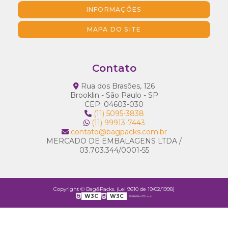
INFORMAÇÕES
MAPA DO SITE
Contato
Rua dos Brasões, 126
Brooklin - São Paulo - SP
CEP: 04603-030
(11) 5095-3838
(11) 99913-7443
contato@bagpacks.com.br
MERCADO DE EMBALAGENS LTDA /
03.703.344/0001-55
Copyright © Bag&Packs. (Lei 9610 de 19/02/1998)
W3C
W3C