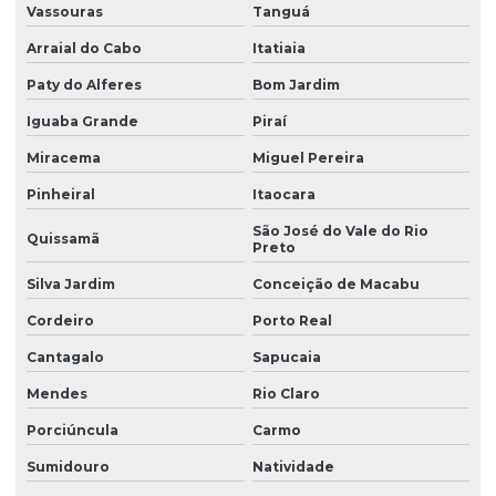
Vassouras
Tanguá
Arraial do Cabo
Itatiaia
Paty do Alferes
Bom Jardim
Iguaba Grande
Piraí
Miracema
Miguel Pereira
Pinheiral
Itaocara
São José do Vale do Rio
Quissamã
Preto
Silva Jardim
Conceição de Macabu
Cordeiro
Porto Real
Cantagalo
Sapucaia
Mendes
Rio Claro
Porciúncula
Carmo
Sumidouro
Natividade