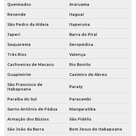
Queimados
Araruama
Resende
Itaguaí
São Pedro da Aldeia
Itaperuna
Japeri
Barra do Piraí
Saquarema
Seropédica
Três Rios
Valença
Cachoeiras de Macacu
Rio Bonito
Guapimirim
Casimiro de Abreu
São Francisco de
Paraty
Itabapoana
Paraíba do Sul
Paracambi
Santo Antônio de Pádua
Mangaratiba
Armação dos Búzios
São Fidélis
São João da Barra
Bom Jesus do Itabapoana