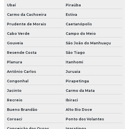
Ubaí
Piraúba
Carmo da Cachoeira
Estiva
Prudente de Morais
Caetanópolis
Cabo Verde
Campo do Meio
Gouveia
São João do Manhuaçu
Resende Costa
São Tiago
Planura
Itanhomi
Antônio Carlos
Juruaia
Congonhal
Pirapetinga
Jacinto
Carmo da Mata
Recreio
Ibiraci
Bueno Brandão
Alto Rio Doce
Coroaci
Ponto dos Volantes
Conceição dos Ouros
Igaratinga