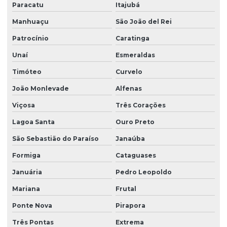
Paracatu
Itajubá
Manhuaçu
São João del Rei
Patrocínio
Caratinga
Unaí
Esmeraldas
Timóteo
Curvelo
João Monlevade
Alfenas
Viçosa
Três Corações
Lagoa Santa
Ouro Preto
São Sebastião do Paraíso
Janaúba
Formiga
Cataguases
Januária
Pedro Leopoldo
Mariana
Frutal
Ponte Nova
Pirapora
Três Pontas
Extrema