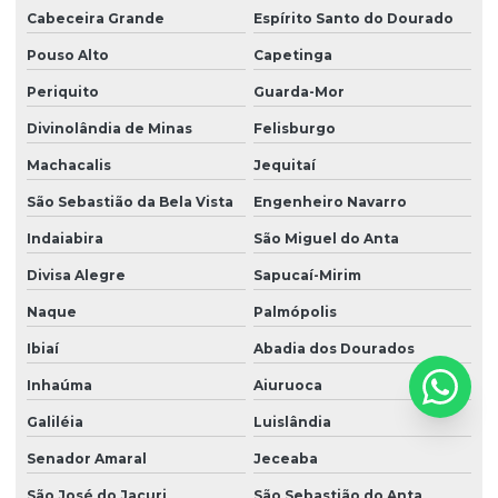
Cabeceira Grande
Espírito Santo do Dourado
Pouso Alto
Capetinga
Periquito
Guarda-Mor
Divinolândia de Minas
Felisburgo
Machacalis
Jequitaí
São Sebastião da Bela Vista
Engenheiro Navarro
Indaiabira
São Miguel do Anta
Divisa Alegre
Sapucaí-Mirim
Naque
Palmópolis
Ibiaí
Abadia dos Dourados
Inhaúma
Aiuruoca
Galiléia
Luislândia
Senador Amaral
Jeceaba
São José do Jacuri
São Sebastião do Anta