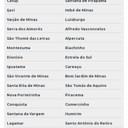
Catuji
Santana de Pirapama
Ijaci
Imbé de Minas
Varjão de Minas
Luisburgo
Serra dos Aimorés
Alfredo Vasconcelos
São Thomé das Letras
Alpercata
Montezuma
Riachinho
Dionísio
Estrela do Sul
Iguatama
Careaçu
São Vicente de Minas
Bom Jardim de Minas
Santa Rita de Minas
São Tomás de Aquino
Nova Porteirinha
Piracema
Conquista
Comercinho
Santana da Vargem
Itumirim
Lagamar
Santo Antônio do Retiro