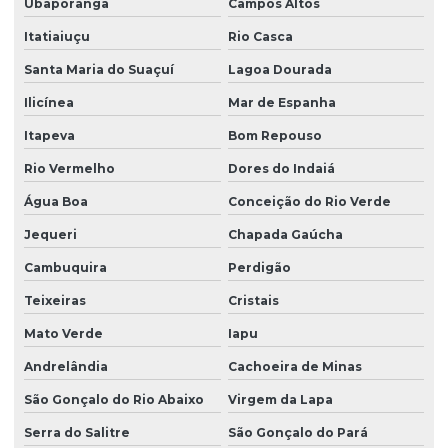
Ubaporanga
Campos Altos
Itatiaiuçu
Rio Casca
Santa Maria do Suaçuí
Lagoa Dourada
Ilicínea
Mar de Espanha
Itapeva
Bom Repouso
Rio Vermelho
Dores do Indaiá
Água Boa
Conceição do Rio Verde
Jequeri
Chapada Gaúcha
Cambuquira
Perdigão
Teixeiras
Cristais
Mato Verde
Iapu
Andrelândia
Cachoeira de Minas
São Gonçalo do Rio Abaixo
Virgem da Lapa
Serra do Salitre
São Gonçalo do Pará