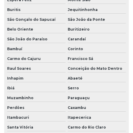
Buritis
Jequitinhonha
São Gonçalo do Sapucaí
São João da Ponte
Belo Oriente
Buritizeiro
São João do Paraíso
Carandaí
Bambuí
Corinto
Carmo do Cajuru
Francisco Sá
Raul Soares
Conceição do Mato Dentro
Inhapim
Abaeté
Ibiá
Serro
Muzambinho
Paraguaçu
Perdões
Caxambu
Itambacuri
Itapecerica
Santa Vitória
Carmo do Rio Claro