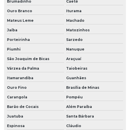
Brumadinho
Caeté
Ouro Branco
Iturama
Mateus Leme
Machado
Jaíba
Matozinhos
Porteirinha
Sarzedo
Piumhi
Nanuque
São Joaquim de Bicas
Araçuaí
Várzea da Palma
Taiobeiras
Itamarandiba
Guanhães
Ouro Fino
Brasília de Minas
Carangola
Pompéu
Barão de Cocais
Além Paraíba
Juatuba
Santa Bárbara
Espinosa
Cláudio