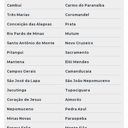
Cambuí
Carmo do Paranaíba
Três Marias
Coromandel
Conceição das Alagoas
Prata
Rio Pardo de Minas
Mutum
Santo Antônio do Monte
Novo Cruzeiro
Pitangui
Sacramento
Mantena
Elói Mendes
Campos Gerais
Camanducaia
São José da Lapa
São João Nepomuceno
Jacutinga
Tupaciguara
Coração de Jesus
Aimorés
Nepomuceno
Pedra Azul
Minas Novas
Paraopeba
Espera Feliz
Monte Sião