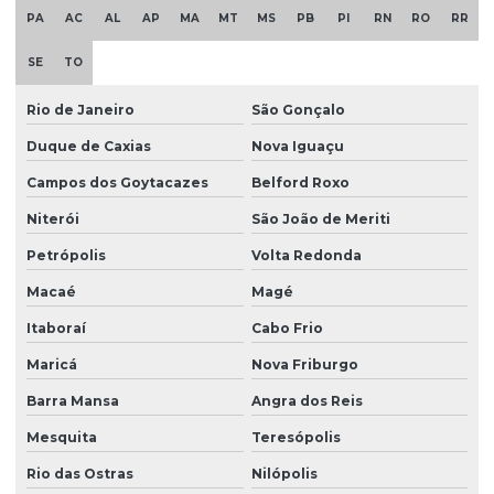
PA
AC
AL
AP
MA
MT
MS
PB
PI
RN
RO
RR
SE
TO
Rio de Janeiro
São Gonçalo
Duque de Caxias
Nova Iguaçu
Campos dos Goytacazes
Belford Roxo
Niterói
São João de Meriti
Petrópolis
Volta Redonda
Macaé
Magé
Itaboraí
Cabo Frio
Maricá
Nova Friburgo
Barra Mansa
Angra dos Reis
Mesquita
Teresópolis
Rio das Ostras
Nilópolis