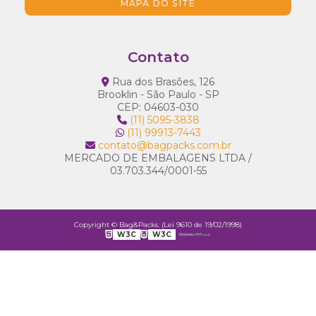
MAPA DO SITE
Contato
Rua dos Brasões, 126
Brooklin - São Paulo - SP
CEP: 04603-030
(11) 5095-3838
(11) 99913-7443
contato@bagpacks.com.br
MERCADO DE EMBALAGENS LTDA /
03.703.344/0001-55
Copyright © Bag&Packs. (Lei 9610 de 19/02/1998)
W3C
W3C