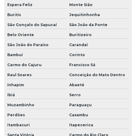
Espera Feliz
Monte Sião
Buritis
Jequitinhonha
São Gonçalo do Sapucaí
São João da Ponte
Belo Oriente
Buritizeiro
São João do Paraíso
Carandaí
Bambuí
Corinto
Carmo do Cajuru
Francisco Sá
Raul Soares
Conceição do Mato Dentro
Inhapim
Abaeté
Ibiá
Serro
Muzambinho
Paraguaçu
Perdões
Caxambu
Itambacuri
Itapecerica
Santa Vitória
Carmo do Rio Claro