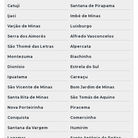
Catuji
Santana de Pirapama
Ijaci
Imbé de Minas
Varjão de Minas
Luisburgo
Serra dos Aimorés
Alfredo Vasconcelos
São Thomé das Letras
Alpercata
Montezuma
Riachinho
Dionísio
Estrela do Sul
Iguatama
Careaçu
São Vicente de Minas
Bom Jardim de Minas
Santa Rita de Minas
São Tomás de Aquino
Nova Porteirinha
Piracema
Conquista
Comercinho
Santana da Vargem
Itumirim
Lagamar
Santo Antônio do Retiro