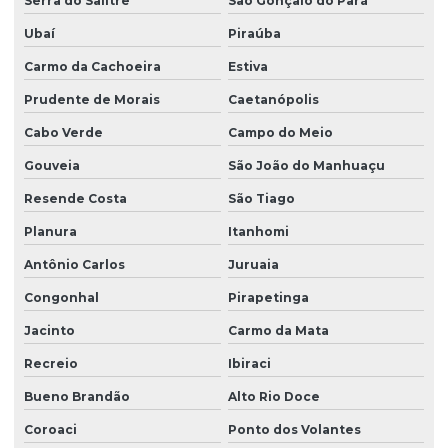
Serra do Salitre
São Gonçalo do Pará
Ubaí
Piraúba
Carmo da Cachoeira
Estiva
Prudente de Morais
Caetanópolis
Cabo Verde
Campo do Meio
Gouveia
São João do Manhuaçu
Resende Costa
São Tiago
Planura
Itanhomi
Antônio Carlos
Juruaia
Congonhal
Pirapetinga
Jacinto
Carmo da Mata
Recreio
Ibiraci
Bueno Brandão
Alto Rio Doce
Coroaci
Ponto dos Volantes