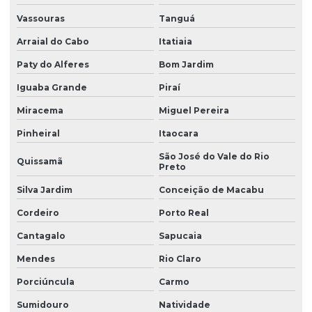
Vassouras
Tanguá
Arraial do Cabo
Itatiaia
Paty do Alferes
Bom Jardim
Iguaba Grande
Piraí
Miracema
Miguel Pereira
Pinheiral
Itaocara
São José do Vale do Rio
Quissamã
Preto
Silva Jardim
Conceição de Macabu
Cordeiro
Porto Real
Cantagalo
Sapucaia
Mendes
Rio Claro
Porciúncula
Carmo
Sumidouro
Natividade