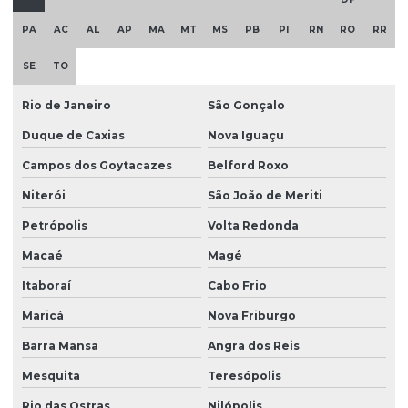
PA
AC
AL
AP
MA
MT
MS
PB
PI
RN
RO
RR
SE
TO
Rio de Janeiro
São Gonçalo
Duque de Caxias
Nova Iguaçu
Campos dos Goytacazes
Belford Roxo
Niterói
São João de Meriti
Petrópolis
Volta Redonda
Macaé
Magé
Itaboraí
Cabo Frio
Maricá
Nova Friburgo
Barra Mansa
Angra dos Reis
Mesquita
Teresópolis
Rio das Ostras
Nilópolis