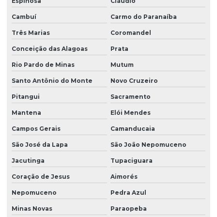
Espinosa
Cláudio
Cambuí
Carmo do Paranaíba
Três Marias
Coromandel
Conceição das Alagoas
Prata
Rio Pardo de Minas
Mutum
Santo Antônio do Monte
Novo Cruzeiro
Pitangui
Sacramento
Mantena
Elói Mendes
Campos Gerais
Camanducaia
São José da Lapa
São João Nepomuceno
Jacutinga
Tupaciguara
Coração de Jesus
Aimorés
Nepomuceno
Pedra Azul
Minas Novas
Paraopeba