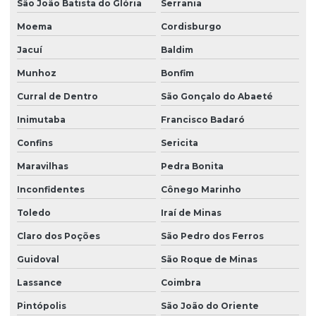
São João Batista do Glória
Serrania
Moema
Cordisburgo
Jacuí
Baldim
Munhoz
Bonfim
Curral de Dentro
São Gonçalo do Abaeté
Inimutaba
Francisco Badaró
Confins
Sericita
Maravilhas
Pedra Bonita
Inconfidentes
Cônego Marinho
Toledo
Iraí de Minas
Claro dos Poções
São Pedro dos Ferros
Guidoval
São Roque de Minas
Lassance
Coimbra
Pintópolis
São João do Oriente