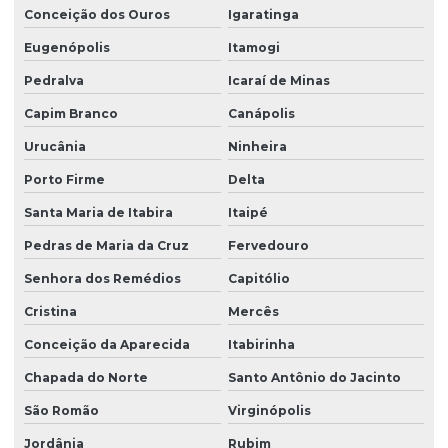
Conceição dos Ouros
Igaratinga
Eugenópolis
Itamogi
Pedralva
Icaraí de Minas
Capim Branco
Canápolis
Urucânia
Ninheira
Porto Firme
Delta
Santa Maria de Itabira
Itaipé
Pedras de Maria da Cruz
Fervedouro
Senhora dos Remédios
Capitólio
Cristina
Mercês
Conceição da Aparecida
Itabirinha
Chapada do Norte
Santo Antônio do Jacinto
São Romão
Virginópolis
Jordânia
Rubim