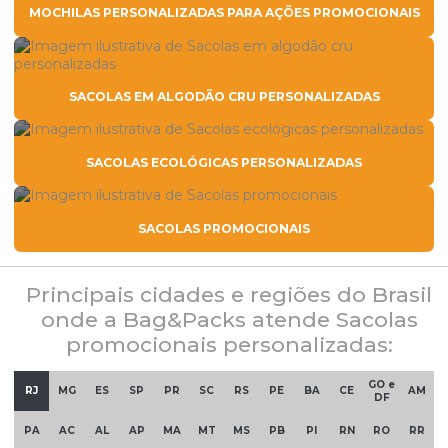
MOCHILAS PERSONALIZADAS PARA AÇÕES PROMOCIONAIS
SACOLAS EM ALGODÃO CRU PERSONALIZADAS
SACOLAS ECOLÓGICAS PERSONALIZADAS
SACOLAS PROMOCIONAIS
Principais cidades e regiões do Brasil
onde a Bag&Packs atende Sacolas
promocionais personalizadas:
GO e
RJ
MG
ES
SP
PR
SC
RS
PE
BA
CE
AM
DF
PA
AC
AL
AP
MA
MT
MS
PB
PI
RN
RO
RR