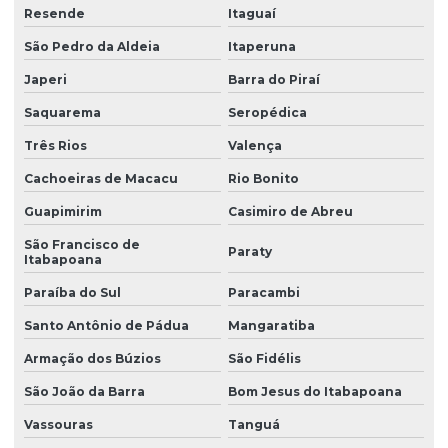
Resende
Itaguaí
São Pedro da Aldeia
Itaperuna
Japeri
Barra do Piraí
Saquarema
Seropédica
Três Rios
Valença
Cachoeiras de Macacu
Rio Bonito
Guapimirim
Casimiro de Abreu
São Francisco de
Paraty
Itabapoana
Paraíba do Sul
Paracambi
Santo Antônio de Pádua
Mangaratiba
Armação dos Búzios
São Fidélis
São João da Barra
Bom Jesus do Itabapoana
Vassouras
Tanguá