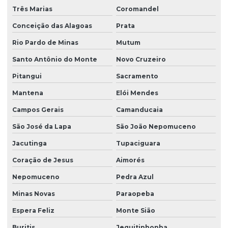
Três Marias
Coromandel
Conceição das Alagoas
Prata
Rio Pardo de Minas
Mutum
Santo Antônio do Monte
Novo Cruzeiro
Pitangui
Sacramento
Mantena
Elói Mendes
Campos Gerais
Camanducaia
São José da Lapa
São João Nepomuceno
Jacutinga
Tupaciguara
Coração de Jesus
Aimorés
Nepomuceno
Pedra Azul
Minas Novas
Paraopeba
Espera Feliz
Monte Sião
Buritis
Jequitinhonha