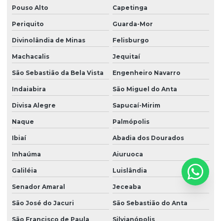
Pouso Alto
Capetinga
Periquito
Guarda-Mor
Divinolândia de Minas
Felisburgo
Machacalis
Jequitaí
São Sebastião da Bela Vista
Engenheiro Navarro
Indaiabira
São Miguel do Anta
Divisa Alegre
Sapucaí-Mirim
Naque
Palmópolis
Ibiaí
Abadia dos Dourados
Inhaúma
Aiuruoca
Galiléia
Luislândia
Senador Amaral
Jeceaba
São José do Jacuri
São Sebastião do Anta
São Francisco de Paula
Silvianópolis