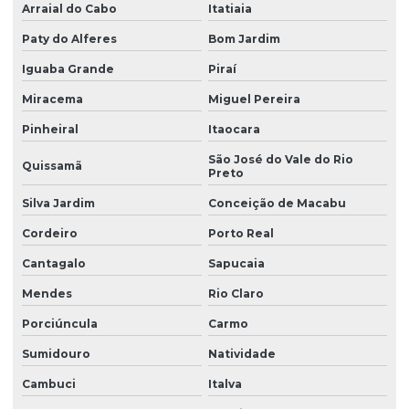
Arraial do Cabo
Itatiaia
Paty do Alferes
Bom Jardim
Iguaba Grande
Piraí
Miracema
Miguel Pereira
Pinheiral
Itaocara
São José do Vale do Rio
Quissamã
Preto
Silva Jardim
Conceição de Macabu
Cordeiro
Porto Real
Cantagalo
Sapucaia
Mendes
Rio Claro
Porciúncula
Carmo
Sumidouro
Natividade
Cambuci
Italva