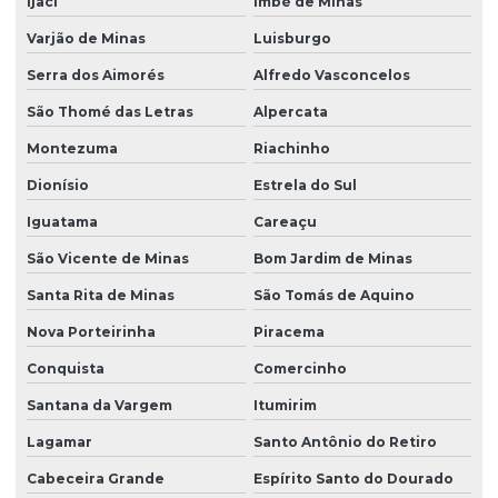
Ijaci
Imbé de Minas
Varjão de Minas
Luisburgo
Serra dos Aimorés
Alfredo Vasconcelos
São Thomé das Letras
Alpercata
Montezuma
Riachinho
Dionísio
Estrela do Sul
Iguatama
Careaçu
São Vicente de Minas
Bom Jardim de Minas
Santa Rita de Minas
São Tomás de Aquino
Nova Porteirinha
Piracema
Conquista
Comercinho
Santana da Vargem
Itumirim
Lagamar
Santo Antônio do Retiro
Cabeceira Grande
Espírito Santo do Dourado