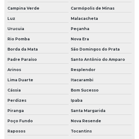
Campina Verde
Carmópolis de Minas
Luz
Malacacheta
Urucuia
Peçanha
Rio Pomba
Nova Era
Borda da Mata
São Domingos do Prata
Padre Paraíso
Santo Antônio do Amparo
Arinos
Resplendor
Lima Duarte
Itacarambi
Cássia
Bom Sucesso
Perdizes
Ipaba
Piranga
Santa Margarida
Poço Fundo
Nova Resende
Raposos
Tocantins