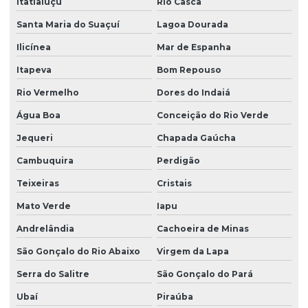
Itatiaiuçu
Rio Casca
Santa Maria do Suaçuí
Lagoa Dourada
Ilicínea
Mar de Espanha
Itapeva
Bom Repouso
Rio Vermelho
Dores do Indaiá
Água Boa
Conceição do Rio Verde
Jequeri
Chapada Gaúcha
Cambuquira
Perdigão
Teixeiras
Cristais
Mato Verde
Iapu
Andrelândia
Cachoeira de Minas
São Gonçalo do Rio Abaixo
Virgem da Lapa
Serra do Salitre
São Gonçalo do Pará
Ubaí
Piraúba