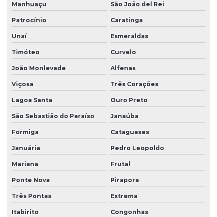
Manhuaçu
São João del Rei
Patrocínio
Caratinga
Unaí
Esmeraldas
Timóteo
Curvelo
João Monlevade
Alfenas
Viçosa
Três Corações
Lagoa Santa
Ouro Preto
São Sebastião do Paraíso
Janaúba
Formiga
Cataguases
Januária
Pedro Leopoldo
Mariana
Frutal
Ponte Nova
Pirapora
Três Pontas
Extrema
Itabirito
Congonhas