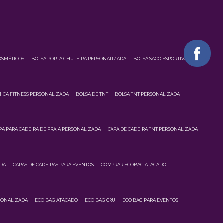
OSMÉTICOS
BOLSA PORTA CHUTEIRA PERSONALIZADA
BOLSA SACO ESPORTIVA
ICA FITNESS PERSONALIZADA
BOLSA DE TNT
BOLSA TNT PERSONALIZADA
PA PARA CADEIRA DE PRAIA PERSONALIZADA
CAPA DE CADEIRA TNT PERSONALIZADA
ADA
CAPAS DE CADEIRAS PARA EVENTOS
COMPRAR ECOBAG ATACADO
SONALIZADA
ECO BAG ATACADO
ECO BAG CRU
ECO BAG PARA EVENTOS