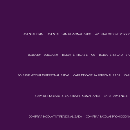
AVENTAL BRIM
AVENTAL BRIM PERSONALIZADO
AVENTAL OXFORD PERSO
BOLSA EM TECIDO CRU
BOLSA TÉRMICA 5 LITROS
BOLSA TERMICA DIRETO
BOLSAS E MOCHILAS PERSONALIZADAS
CAPA DE CADEIRA PERSONALIZADA
CAP
CAPA DE ENCOSTO DE CADEIRA PERSONALIZADA
CAPA PARA ENCOST
COMPRAR SACOLA TNT PERSONALIZADA
COMPRAR SACOLAS PROMOCIONA