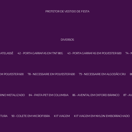
PROTETOR DE VESTIDO DE FESTA
DIVERSOS
MATELASSÊ
42 - PORTA GARRAFAS EM TNT 80G
43 - PORTA GARRAFAS EM POLYESTER 600
74 -
EM POLYESTER 600
78 - NECESSAIRE EM POLYESTER 600
79 - NECESSAIRE EM ALGODÃO CRU
8
URINO METALIZADO
84 - PASTA PET EM COLUMBIA
86 - AVENTAL EM OXFORD BRANCO
87 - 
NTURA
90 - COLETE EM MICROFIBRA
KIT VIAGEM
KIT VIAGEM EM NYLON EMBORRACHADO