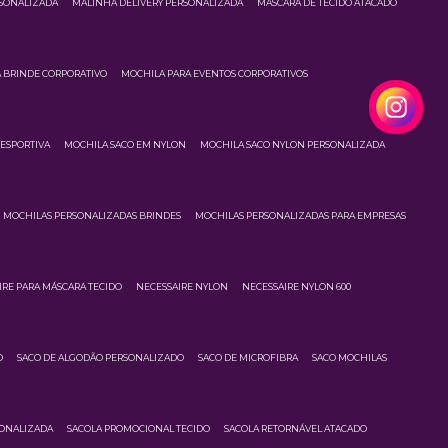
RSONALIZADA
MALINHA DELIVERY PERSONALIZADA
MÁSCARA DE TECIDO ATACADO
 BRINDE CORPORATIVO
MOCHILA PARA EVENTOS CORPORATIVOS
ESPORTIVA
MOCHILA SACO EM NYLON
MOCHILA SACO NYLON PERSONALIZADA
MOCHILAS PERSONALIZADAS BRINDES
MOCHILAS PERSONALIZADAS PARA EMPRESAS
IRE PARA MÁSCARA TECIDO
NECESSAIRE NYLON
NECESSAIRE NYLON 600
O
SACO DE ALGODÃO PERSONALIZADO
SACO DE MICROFIBRA
SACO MOCHILAS
SONALIZADA
SACOLA PROMOCIONAL TECIDO
SACOLA RETORNÁVEL ATACADO