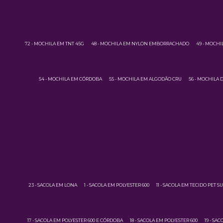
72 - MOCHILA EM TNT 45G
48 - MOCHILA EM NYLON EMBORRACHADO
49 - MOCH
54 - MOCHILA EM CÓRDOBA
55 - MOCHILA EM ALGODÃO CRU
56 - MOCHILA
23 - SACOLA EM LONA
1 - SACOLA EM POLYESTER 600
11 - SACOLA EM TECIDO PET 
17 - SACOLA EM POLYESTER 600 E CÓRDOBA
18 - SACOLA EM POLYESTER 600
19 - SA