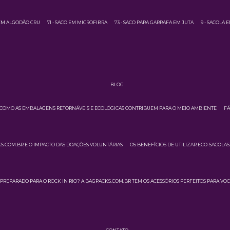
 EM ALGODÃO CRU
71 - SACO EM MICROFIBRA
73 - SACO PARA GARRAFA EM JUTA
9 - SACOLA 
BLOG
COMO AS EMBALAGENS RETORNÁVEIS E ECOLÓGICAS CONTRIBUEM PARA O MEIO AMBIENTE
FÁ
.COM.BR E O IMPACTO DAS DOAÇÕES VOLUNTÁRIAS
OS BENEFÍCIOS DE UTILIZAR ECO-SACOLA
PREPARADO PARA O ROCK IN RIO? A BAGPACKS.COM.BR TEM OS ACESSÓRIOS PERFEITOS PARA VOC