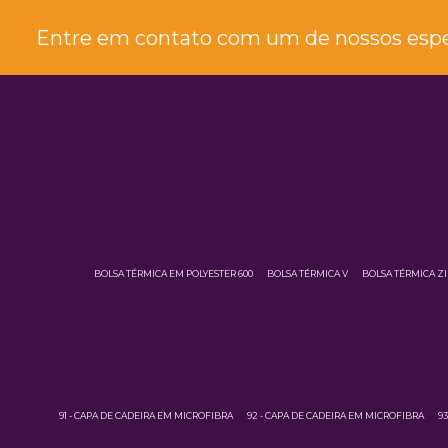
Entre em contato com um de nossos espec
BOLSA TÉRMICA EM POLYESTER 600
BOLSA TÉRMICA V
BOLSA TÉRMICA Z
91 - CAPA DE CADEIRA EM MICROFIBRA
92 - CAPA DE CADEIRA EM MICROFIBRA
9