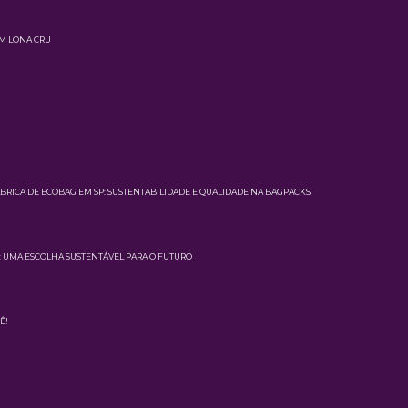
EM LONA CRU
BRICA DE ECOBAG EM SP: SUSTENTABILIDADE E QUALIDADE NA BAGPACKS
S: UMA ESCOLHA SUSTENTÁVEL PARA O FUTURO
Ê!