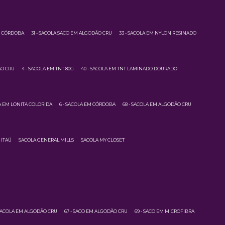
M CÓRDOBA
31 - SACOLA SACO EM ALGODÃO CRU
33 - SACOLA EM NYLON RESINADO
ÃO CRU
4 - SACOLA EM TNT 80G
40 - SACOLA EM TNT LAMINADO DOURADO
LA EM LONITA COLORIDA
6 - SACOLA EM CÓRDOBA
68 - SACOLA EM ALGODÃO CRU
 ITAÚ
SACOLA GENERAL MILLS
SACOLA MY CLOSET
 SACOLA EM ALGODÃO CRU
67 - SACO EM ALGODÃO CRU
69 - SACO EM MICROFIBRA