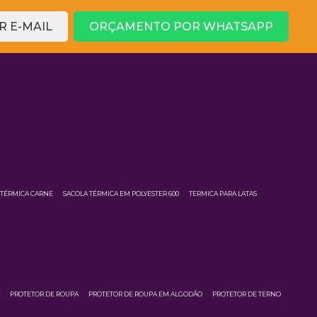
 E-MAIL
ORÇAMENTO POR WHATSAPP
 TÉRMICA CARNE
SACOLA TÉRMICA EM POLYESTER 600
TERMICA PARA LATAS
A
PROTETOR DE ROUPA
PROTETOR DE ROUPA EM ALGODÃO
PROTETOR DE TERNO