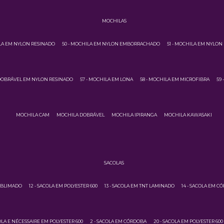
MOCHILAS
ILA EM NYLON RESINADO
50 - MOCHILA EM NYLON EMBORRACHADO
51 - MOCHILA EM NYLON
 DOBRÁVEL EM NYLON RESINADO
57 - MOCHILA EM LONA
58 - MOCHILA EM MICROFIBRA
59
MOCHILA CAM
MOCHILA DOBRÁVEL
MOCHILA IPIRANGA
MOCHILA KAWASAKI
SACOLAS
SUBLIMADO
12 - SACOLA EM POLYESTER 600
13 - SACOLA EM TNT LAMINADO
14 - SACOLA EM C
COLA E NÉCESSAIRE EM POLYESTER 600
2 - SACOLA EM CÓRDOBA
20 - SACOLA EM POLYESTER 600