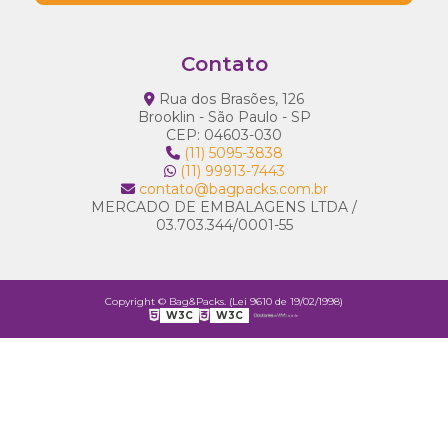
Contato
Rua dos Brasões, 126
Brooklin - São Paulo - SP
CEP: 04603-030
(11) 5095-3838
(11) 99913-7443
contato@bagpacks.com.br
MERCADO DE EMBALAGENS LTDA /
03.703.344/0001-55
Copyright © Bag&Packs. (Lei 9610 de 19/02/1998)
W3C
W3C