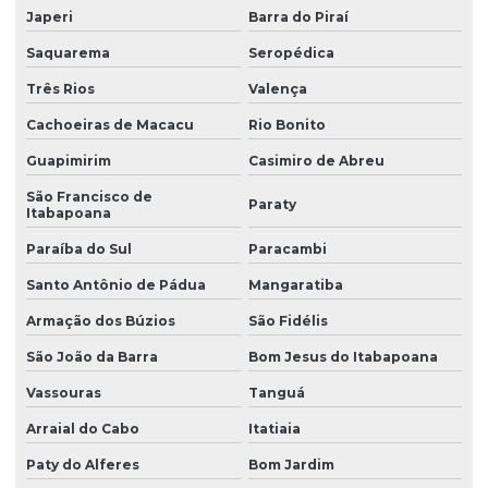
Japeri
Barra do Piraí
Saquarema
Seropédica
Três Rios
Valença
Cachoeiras de Macacu
Rio Bonito
Guapimirim
Casimiro de Abreu
São Francisco de
Paraty
Itabapoana
Paraíba do Sul
Paracambi
Santo Antônio de Pádua
Mangaratiba
Armação dos Búzios
São Fidélis
São João da Barra
Bom Jesus do Itabapoana
Vassouras
Tanguá
Arraial do Cabo
Itatiaia
Paty do Alferes
Bom Jardim