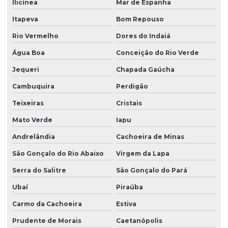
Ilicínea
Mar de Espanha
Itapeva
Bom Repouso
Rio Vermelho
Dores do Indaiá
Água Boa
Conceição do Rio Verde
Jequeri
Chapada Gaúcha
Cambuquira
Perdigão
Teixeiras
Cristais
Mato Verde
Iapu
Andrelândia
Cachoeira de Minas
São Gonçalo do Rio Abaixo
Virgem da Lapa
Serra do Salitre
São Gonçalo do Pará
Ubaí
Piraúba
Carmo da Cachoeira
Estiva
Prudente de Morais
Caetanópolis