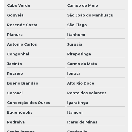
Cabo Verde
Campo do Meio
Gouveia
São João do Manhuaçu
Resende Costa
São Tiago
Planura
Itanhomi
Antônio Carlos
Juruaia
Congonhal
Pirapetinga
Jacinto
Carmo da Mata
Recreio
Ibiraci
Bueno Brandão
Alto Rio Doce
Coroaci
Ponto dos Volantes
Conceição dos Ouros
Igaratinga
Eugenópolis
Itamogi
Pedralva
Icaraí de Minas
Capim Branco
Canápolis