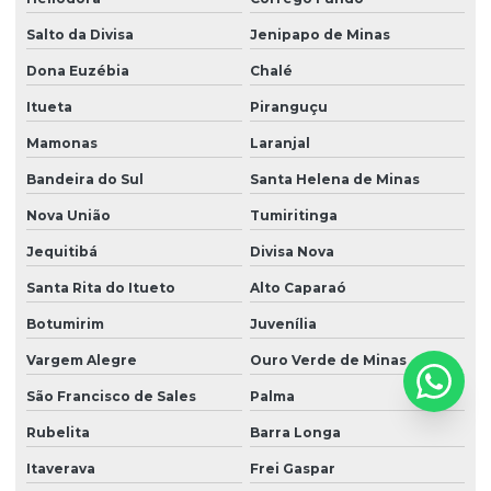
Salto da Divisa
Jenipapo de Minas
Dona Euzébia
Chalé
Itueta
Piranguçu
Mamonas
Laranjal
Bandeira do Sul
Santa Helena de Minas
Nova União
Tumiritinga
Jequitibá
Divisa Nova
Santa Rita do Itueto
Alto Caparaó
Botumirim
Juvenília
Vargem Alegre
Ouro Verde de Minas
São Francisco de Sales
Palma
Rubelita
Barra Longa
Itaverava
Frei Gaspar