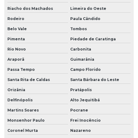
Riacho dos Machados
Limeira do Oeste
Rodeiro
Paula Cândido
Belo Vale
Tombos
Pimenta
Piedade de Caratinga
Rio Novo
Carbonita
Araporã
Guimarânia
Passa Tempo
Campo Florido
Santa Rita de Caldas
Santa Bárbara do Leste
Orizânia
Pratápolis
Delfinópolis
Alto Jequitibá
Martins Soares
Pocrane
Monsenhor Paulo
Frei Inocêncio
Coronel Murta
Nazareno