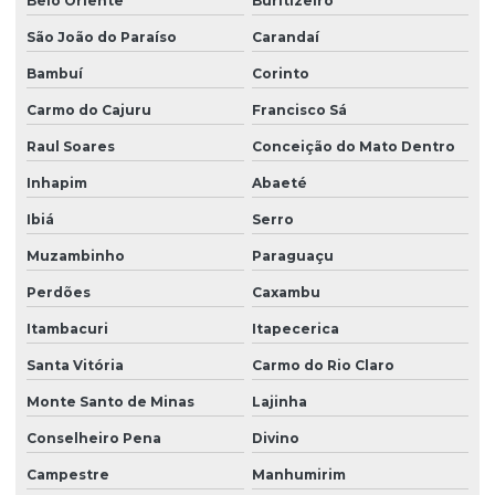
Belo Oriente
Buritizeiro
São João do Paraíso
Carandaí
Bambuí
Corinto
Carmo do Cajuru
Francisco Sá
Raul Soares
Conceição do Mato Dentro
Inhapim
Abaeté
Ibiá
Serro
Muzambinho
Paraguaçu
Perdões
Caxambu
Itambacuri
Itapecerica
Santa Vitória
Carmo do Rio Claro
Monte Santo de Minas
Lajinha
Conselheiro Pena
Divino
Campestre
Manhumirim