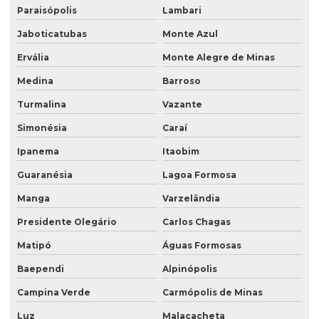
Paraisópolis
Lambari
Jaboticatubas
Monte Azul
Ervália
Monte Alegre de Minas
Medina
Barroso
Turmalina
Vazante
Simonésia
Caraí
Ipanema
Itaobim
Guaranésia
Lagoa Formosa
Manga
Varzelândia
Presidente Olegário
Carlos Chagas
Matipó
Águas Formosas
Baependi
Alpinópolis
Campina Verde
Carmópolis de Minas
Luz
Malacacheta