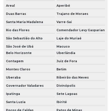
Areal
Aperibé
Duas Barras
Trajano de Moraes
Santa Maria Madalena
Varre-Sai
Rio das Flores
Comendador Levy Gasparian
São Sebastião do Alto
Laje do Muriaé
São José de Ubá
Macuco
Belo Horizonte
Uberlândia
Contagem
Juiz de Fora
Montes Claros
Betim
Uberaba
Ribeirão das Neves
Governador Valadares
Divinópolis
Ipatinga
Sete Lagoas
Santa Luzia
Ibirité
Poços de Caldas
Patos de Minas