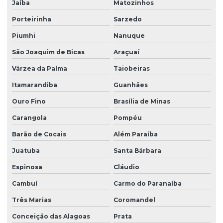
Jaíba
Matozinhos
Porteirinha
Sarzedo
Piumhi
Nanuque
São Joaquim de Bicas
Araçuaí
Várzea da Palma
Taiobeiras
Itamarandiba
Guanhães
Ouro Fino
Brasília de Minas
Carangola
Pompéu
Barão de Cocais
Além Paraíba
Juatuba
Santa Bárbara
Espinosa
Cláudio
Cambuí
Carmo do Paranaíba
Três Marias
Coromandel
Conceição das Alagoas
Prata