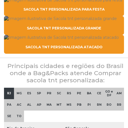
SACOLA TNT PERSONALIZADA PARA FESTA
SACOLA TNT PERSONALIZADA GRANDE
SACOLA TNT PERSONALIZADA ATACADO
Principais cidades e regiões do Brasil
onde a Bag&Packs atende Comprar
sacola tnt personalizada:
GO e
RJ
MG
ES
SP
PR
SC
RS
PE
BA
CE
AM
DF
PA
AC
AL
AP
MA
MT
MS
PB
PI
RN
RO
RR
SE
TO