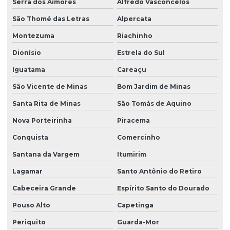
Serra dos Aimorés
Alfredo Vasconcelos
São Thomé das Letras
Alpercata
Montezuma
Riachinho
Dionísio
Estrela do Sul
Iguatama
Careaçu
São Vicente de Minas
Bom Jardim de Minas
Santa Rita de Minas
São Tomás de Aquino
Nova Porteirinha
Piracema
Conquista
Comercinho
Santana da Vargem
Itumirim
Lagamar
Santo Antônio do Retiro
Cabeceira Grande
Espírito Santo do Dourado
Pouso Alto
Capetinga
Periquito
Guarda-Mor