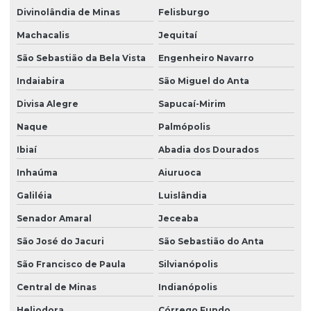
Divinolândia de Minas
Felisburgo
Machacalis
Jequitaí
São Sebastião da Bela Vista
Engenheiro Navarro
Indaiabira
São Miguel do Anta
Divisa Alegre
Sapucaí-Mirim
Naque
Palmópolis
Ibiaí
Abadia dos Dourados
Inhaúma
Aiuruoca
Galiléia
Luislândia
Senador Amaral
Jeceaba
São José do Jacuri
São Sebastião do Anta
São Francisco de Paula
Silvianópolis
Central de Minas
Indianópolis
Heliodora
Córrego Fundo