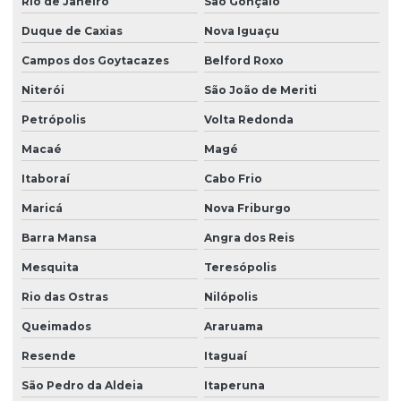
Rio de Janeiro
São Gonçalo
Duque de Caxias
Nova Iguaçu
Campos dos Goytacazes
Belford Roxo
Niterói
São João de Meriti
Petrópolis
Volta Redonda
Macaé
Magé
Itaboraí
Cabo Frio
Maricá
Nova Friburgo
Barra Mansa
Angra dos Reis
Mesquita
Teresópolis
Rio das Ostras
Nilópolis
Queimados
Araruama
Resende
Itaguaí
São Pedro da Aldeia
Itaperuna