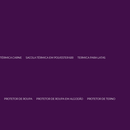
 TÉRMICA CARNE
SACOLA TÉRMICA EM POLYESTER 600
TERMICA PARA LATAS
A
PROTETOR DE ROUPA
PROTETOR DE ROUPA EM ALGODÃO
PROTETOR DE TERNO