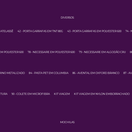
DIVERSOS
MATELASSÊ
42 - PORTA GARRAFAS EM TNT 80G
43 - PORTA GARRAFAS EM POLYESTER 600
74 -
EM POLYESTER 600
78 - NECESSAIRE EM POLYESTER 600
79 - NECESSAIRE EM ALGODÃO CRU
8
URINO METALIZADO
84 - PASTA PET EM COLUMBIA
86 - AVENTAL EM OXFORD BRANCO
87 - 
NTURA
90 - COLETE EM MICROFIBRA
KIT VIAGEM
KIT VIAGEM EM NYLON EMBORRACHADO
MOCHILAS