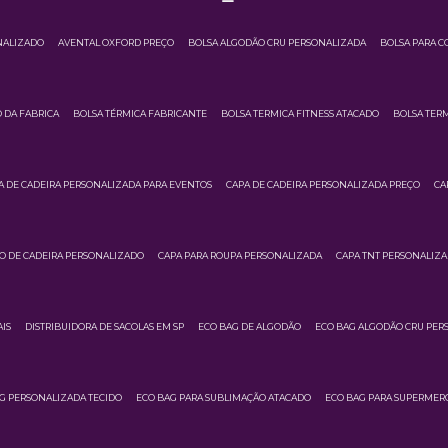
NALIZADO
AVENTAL OXFORD PREÇO
BOLSA ALGODÃO CRU PERSONALIZADA
BOLSA PARA C
 DA FABRICA
BOLSA TÉRMICA FABRICANTE
BOLSA TERMICA FITNESS ATACADO
BOLSA TERM
A DE CADEIRA PERSONALIZADA PARA EVENTOS
CAPA DE CADEIRA PERSONALIZADA PREÇO
CA
O DE CADEIRA PERSONALIZADO
CAPA PARA ROUPA PERSONALIZADA
CAPA TNT PERSONALIZ
IS
DISTRIBUIDORA DE SACOLAS EM SP
ECO BAG DE ALGODÃO
ECO BAG ALGODÃO CRU PER
G PERSONALIZADA TECIDO
ECO BAG PARA SUBLIMAÇÃO ATACADO
ECO BAG PARA SUPERMER