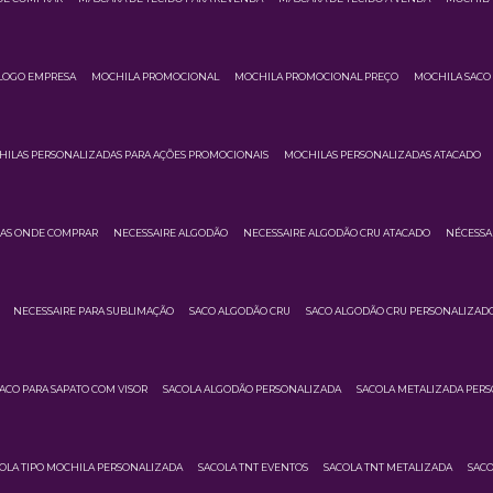
LOGO EMPRESA
MOCHILA PROMOCIONAL
MOCHILA PROMOCIONAL PREÇO
MOCHILA SACO 
ILAS PERSONALIZADAS PARA AÇÕES PROMOCIONAIS
MOCHILAS PERSONALIZADAS ATACADO
DAS ONDE COMPRAR
NECESSAIRE ALGODÃO
NECESSAIRE ALGODÃO CRU ATACADO
NÉCESSA
NECESSAIRE PARA SUBLIMAÇÃO
SACO ALGODÃO CRU
SACO ALGODÃO CRU PERSONALIZAD
ACO PARA SAPATO COM VISOR
SACOLA ALGODÃO PERSONALIZADA
SACOLA METALIZADA PER
OLA TIPO MOCHILA PERSONALIZADA
SACOLA TNT EVENTOS
SACOLA TNT METALIZADA
SACO