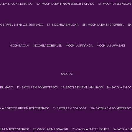
ILA EM NYLON RESINADO
50 - MOCHILA EM NYLON EMBORRACHADO
51 - MOCHILA EM NYLON
 DOBRÁVEL EM NYLON RESINADO
57 - MOCHILA EM LONA
58 - MOCHILA EM MICROFIBRA
59
MOCHILA CAM
MOCHILA DOBRÁVEL
MOCHILA IPIRANGA
MOCHILA KAWASAKI
SACOLAS
SUBLIMADO
12 - SACOLA EM POLYESTER 600
13 - SACOLA EM TNT LAMINADO
14 - SACOLA EM C
COLA E NÉCESSAIRE EM POLYESTER 600
2 - SACOLA EM CÓRDOBA
20 - SACOLA EM POLYESTER 600
OLA EM POLYESTER 600
28 - SACOLA EM LONA CRU
29 - SACOLA EM TECIDO PET
3 - SACOLA E