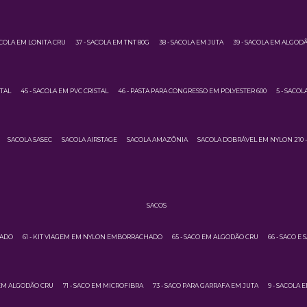
ACOLA EM LONITA CRU
37 - SACOLA EM TNT 80G
38 - SACOLA EM JUTA
39 - SACOLA EM ALGOD
STAL
45 - SACOLA EM PVC CRISTAL
46 - PASTA PARA CONGRESSO EM POLYESTER 600
5 - SACO
SACOLA 5ASEC
SACOLA AIRSTAGE
SACOLA AMAZÔNIA
SACOLA DOBRÁVEL EM NYLON 210 -
SACOS
HADO
61 - KIT VIAGEM EM NYLON EMBORRACHADO
65 - SACO EM ALGODÃO CRU
66 - SACO E
 EM ALGODÃO CRU
71 - SACO EM MICROFIBRA
73 - SACO PARA GARRAFA EM JUTA
9 - SACOLA 