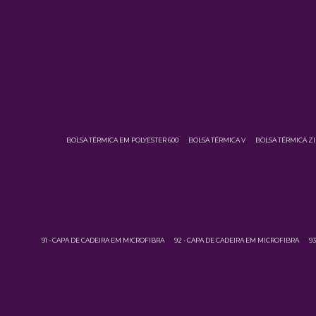
BOLSA TÉRMICA EM POLYESTER 600
BOLSA TÉRMICA V
BOLSA TÉRMICA Z
91 - CAPA DE CADEIRA EM MICROFIBRA
92 - CAPA DE CADEIRA EM MICROFIBRA
9