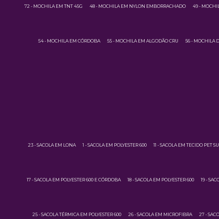
72 - MOCHILA EM TNT 45G
48 - MOCHILA EM NYLON EMBORRACHADO
49 - MOCH
54 - MOCHILA EM CÓRDOBA
55 - MOCHILA EM ALGODÃO CRU
56 - MOCHILA
23 - SACOLA EM LONA
1 - SACOLA EM POLYESTER 600
11 - SACOLA EM TECIDO PET 
17 - SACOLA EM POLYESTER 600 E CÓRDOBA
18 - SACOLA EM POLYESTER 600
19 - SA
25 - SACOLA TÉRMICA EM POLYESTER 600
26 - SACOLA EM MICROFIBRA
27 - SAC