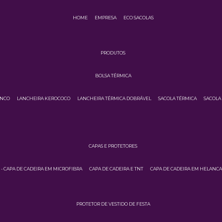
HOME
EMPRESA
ECO SACOLAS
PRODUTOS
BOLSA TÉRMICA
INCO
LANCHEIRA KEROCOCO
LANCHEIRA TÉRMICA DOBRÁVEL
SACOLA TÉRMICA
SACOLA
CAPAS E PROTETORES
3 - CAPA DE CADEIRA EM MICROFIBRA
CAPA DE CADEIRA E TNT
CAPA DE CADEIRA EM HELANC
PROTETOR DE VESTIDO DE FESTA