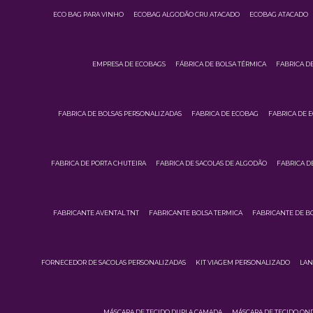
ECO BAG PARA VINHO
ECOBAG ALGODÃO CRU ATACADO
ECOBAG ATACADO
EMPRESA DE ECOBAGS
FÁBRICA DE BOLSA TÉRMICA
FABRICA D
FABRICA DE BOLSAS PERSONALIZADAS
FABRICA DE ECOBAG
FABRICA DE 
FABRICA DE PORTA CHUTEIRA
FABRICA DE SACOLAS DE ALGODÃO
FABRICA D
FABRICANTE AVENTAL TNT
FABRICANTE BOLSA TERMICA
FABRICANTE DE B
FORNECEDOR DE SACOLAS PERSONALIZADAS
KIT VIAGEM PERSONALIZADO
LAN
MÁSCARA DE TECIDO DUPLA CAMADA
MÁSCARA DE TECIDO ON