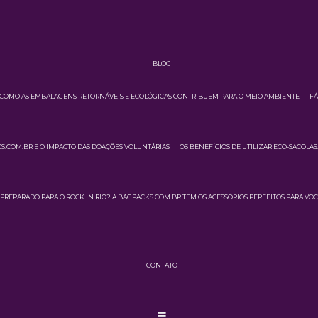
BLOG
COMO AS EMBALAGENS RETORNÁVEIS E ECOLÓGICAS CONTRIBUEM PARA O MEIO AMBIENTE
FÁ
.COM.BR E O IMPACTO DAS DOAÇÕES VOLUNTÁRIAS
OS BENEFÍCIOS DE UTILIZAR ECO-SACOLA
PREPARADO PARA O ROCK IN RIO? A BAGPACKS.COM.BR TEM OS ACESSÓRIOS PERFEITOS PARA VOC
CONTATO