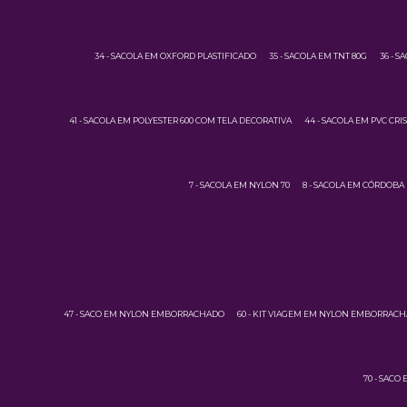
34 - SACOLA EM OXFORD PLASTIFICADO
35 - SACOLA EM TNT 80G
36 - S
41 - SACOLA EM POLYESTER 600 COM TELA DECORATIVA
44 - SACOLA EM PVC CRI
7 - SACOLA EM NYLON 70
8 - SACOLA EM CÓRDOBA
47 - SACO EM NYLON EMBORRACHADO
60 - KIT VIAGEM EM NYLON EMBORRAC
70 - SACO