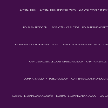
AVENTAL BRIM
AVENTAL BRIM PERSONALIZADO
AVENTAL OXFORD PERSO
BOLSA EM TECIDO CRU
BOLSA TÉRMICA 5 LITROS
BOLSA TERMICA DIRETO
BOLSAS E MOCHILAS PERSONALIZADAS
CAPA DE CADEIRA PERSONALIZADA
CAP
CAPA DE ENCOSTO DE CADEIRA PERSONALIZADA
CAPA PARA ENCOST
COMPRAR SACOLA TNT PERSONALIZADA
COMPRAR SACOLAS PROMOCIONA
ECO BAG PERSONALIZADA ALGODÃO
ECO BAG PERSONALIZADA ATACADO
ECO BA