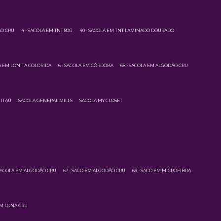
ÃO CRU
4 - SACOLA EM TNT 80G
40 - SACOLA EM TNT LAMINADO DOURADO
LA EM LONITA COLORIDA
6 - SACOLA EM CÓRDOBA
68 - SACOLA EM ALGODÃO CRU
 ITAÚ
SACOLA GENERAL MILLS
SACOLA MY CLOSET
 SACOLA EM ALGODÃO CRU
67 - SACO EM ALGODÃO CRU
69 - SACO EM MICROFIBRA
EM LONA CRU