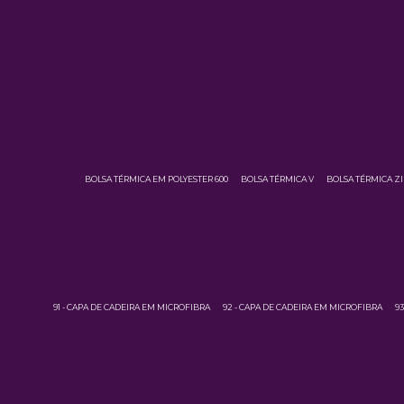
BOLSA TÉRMICA EM POLYESTER 600
BOLSA TÉRMICA V
BOLSA TÉRMICA Z
91 - CAPA DE CADEIRA EM MICROFIBRA
92 - CAPA DE CADEIRA EM MICROFIBRA
9