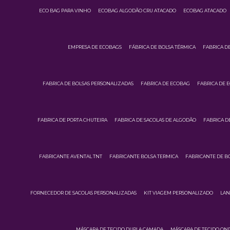
ECO BAG PARA VINHO
ECOBAG ALGODÃO CRU ATACADO
ECOBAG ATACADO
EMPRESA DE ECOBAGS
FÁBRICA DE BOLSA TÉRMICA
FABRICA D
FABRICA DE BOLSAS PERSONALIZADAS
FABRICA DE ECOBAG
FABRICA DE 
FABRICA DE PORTA CHUTEIRA
FABRICA DE SACOLAS DE ALGODÃO
FABRICA D
FABRICANTE AVENTAL TNT
FABRICANTE BOLSA TERMICA
FABRICANTE DE B
FORNECEDOR DE SACOLAS PERSONALIZADAS
KIT VIAGEM PERSONALIZADO
LAN
MÁSCARA DE TECIDO DUPLA CAMADA
MÁSCARA DE TECIDO ON