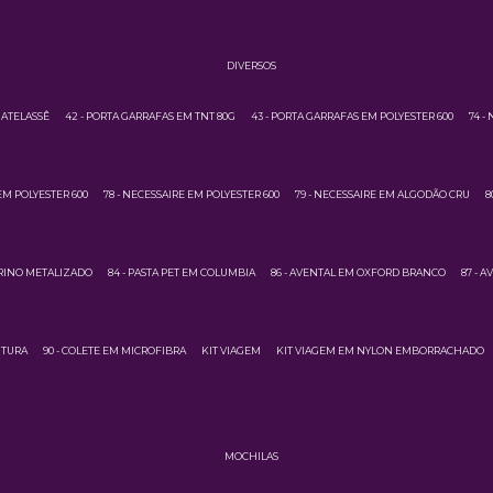
DIVERSOS
MATELASSÊ
42 - PORTA GARRAFAS EM TNT 80G
43 - PORTA GARRAFAS EM POLYESTER 600
74 -
EM POLYESTER 600
78 - NECESSAIRE EM POLYESTER 600
79 - NECESSAIRE EM ALGODÃO CRU
8
URINO METALIZADO
84 - PASTA PET EM COLUMBIA
86 - AVENTAL EM OXFORD BRANCO
87 - 
NTURA
90 - COLETE EM MICROFIBRA
KIT VIAGEM
KIT VIAGEM EM NYLON EMBORRACHADO
MOCHILAS