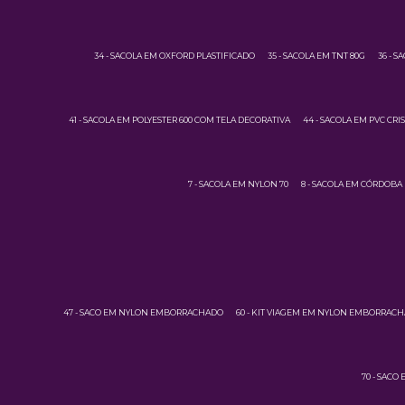
34 - SACOLA EM OXFORD PLASTIFICADO
35 - SACOLA EM TNT 80G
36 - S
41 - SACOLA EM POLYESTER 600 COM TELA DECORATIVA
44 - SACOLA EM PVC CRI
7 - SACOLA EM NYLON 70
8 - SACOLA EM CÓRDOBA
47 - SACO EM NYLON EMBORRACHADO
60 - KIT VIAGEM EM NYLON EMBORRAC
70 - SACO