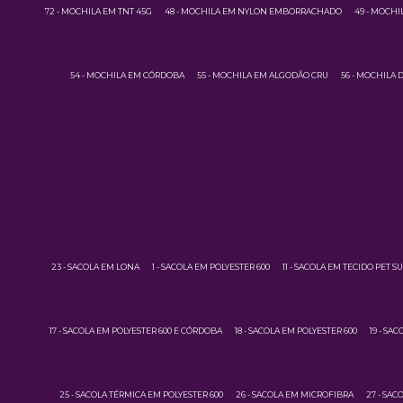
72 - MOCHILA EM TNT 45G
48 - MOCHILA EM NYLON EMBORRACHADO
49 - MOCH
54 - MOCHILA EM CÓRDOBA
55 - MOCHILA EM ALGODÃO CRU
56 - MOCHILA
23 - SACOLA EM LONA
1 - SACOLA EM POLYESTER 600
11 - SACOLA EM TECIDO PET 
17 - SACOLA EM POLYESTER 600 E CÓRDOBA
18 - SACOLA EM POLYESTER 600
19 - SA
25 - SACOLA TÉRMICA EM POLYESTER 600
26 - SACOLA EM MICROFIBRA
27 - SAC