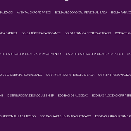
NALIZADO
AVENTAL OXFORD PREÇO
BOLSA ALGODÃO CRU PERSONALIZADA
BOLSA PARA C
 DA FABRICA
BOLSA TÉRMICA FABRICANTE
BOLSA TERMICA FITNESS ATACADO
BOLSA TERM
A DE CADEIRA PERSONALIZADA PARA EVENTOS
CAPA DE CADEIRA PERSONALIZADA PREÇO
CA
O DE CADEIRA PERSONALIZADO
CAPA PARA ROUPA PERSONALIZADA
CAPA TNT PERSONALIZ
IS
DISTRIBUIDORA DE SACOLAS EM SP
ECO BAG DE ALGODÃO
ECO BAG ALGODÃO CRU PER
G PERSONALIZADA TECIDO
ECO BAG PARA SUBLIMAÇÃO ATACADO
ECO BAG PARA SUPERMER