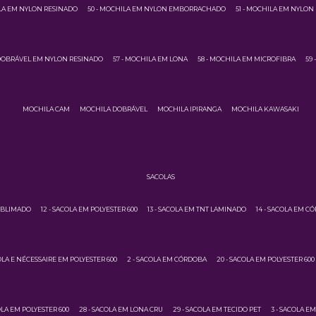
ILA EM NYLON RESINADO
50 - MOCHILA EM NYLON EMBORRACHADO
51 - MOCHILA EM NYLON
 DOBRÁVEL EM NYLON RESINADO
57 - MOCHILA EM LONA
58 - MOCHILA EM MICROFIBRA
59
MOCHILA CAM
MOCHILA DOBRÁVEL
MOCHILA IPIRANGA
MOCHILA KAWASAKI
SACOLAS
SUBLIMADO
12 - SACOLA EM POLYESTER 600
13 - SACOLA EM TNT LAMINADO
14 - SACOLA EM C
COLA E NÉCESSAIRE EM POLYESTER 600
2 - SACOLA EM CÓRDOBA
20 - SACOLA EM POLYESTER 600
OLA EM POLYESTER 600
28 - SACOLA EM LONA CRU
29 - SACOLA EM TECIDO PET
3 - SACOLA E