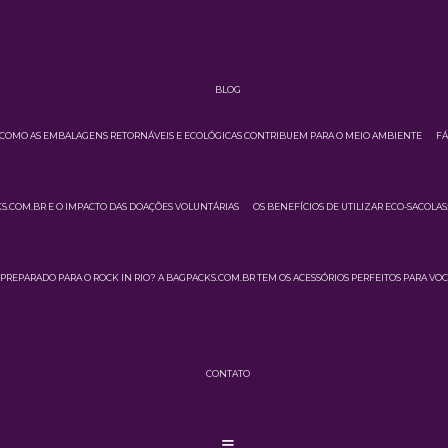
BLOG
COMO AS EMBALAGENS RETORNÁVEIS E ECOLÓGICAS CONTRIBUEM PARA O MEIO AMBIENTE
FÁ
.COM.BR E O IMPACTO DAS DOAÇÕES VOLUNTÁRIAS
OS BENEFÍCIOS DE UTILIZAR ECO-SACOLA
PREPARADO PARA O ROCK IN RIO? A BAGPACKS.COM.BR TEM OS ACESSÓRIOS PERFEITOS PARA VOC
CONTATO