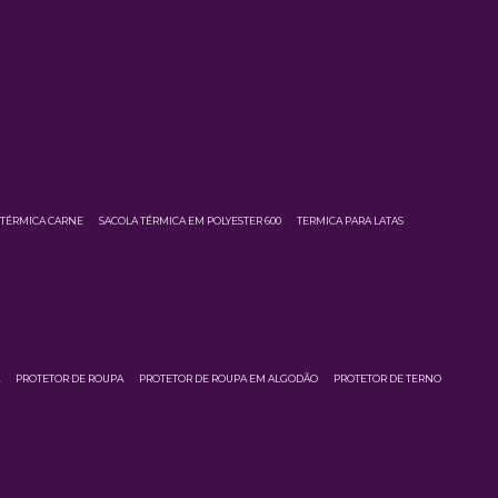
 TÉRMICA CARNE
SACOLA TÉRMICA EM POLYESTER 600
TERMICA PARA LATAS
A
PROTETOR DE ROUPA
PROTETOR DE ROUPA EM ALGODÃO
PROTETOR DE TERNO