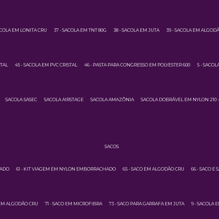
ACOLA EM LONITA CRU
37 - SACOLA EM TNT 80G
38 - SACOLA EM JUTA
39 - SACOLA EM ALGOD
STAL
45 - SACOLA EM PVC CRISTAL
46 - PASTA PARA CONGRESSO EM POLYESTER 600
5 - SACO
SACOLA 5ASEC
SACOLA AIRSTAGE
SACOLA AMAZÔNIA
SACOLA DOBRÁVEL EM NYLON 210 -
SACOS
HADO
61 - KIT VIAGEM EM NYLON EMBORRACHADO
65 - SACO EM ALGODÃO CRU
66 - SACO E
 EM ALGODÃO CRU
71 - SACO EM MICROFIBRA
73 - SACO PARA GARRAFA EM JUTA
9 - SACOLA 