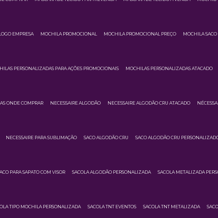
LOGO EMPRESA
MOCHILA PROMOCIONAL
MOCHILA PROMOCIONAL PREÇO
MOCHILA SACO 
ILAS PERSONALIZADAS PARA AÇÕES PROMOCIONAIS
MOCHILAS PERSONALIZADAS ATACADO
DAS ONDE COMPRAR
NECESSAIRE ALGODÃO
NECESSAIRE ALGODÃO CRU ATACADO
NÉCESSA
NECESSAIRE PARA SUBLIMAÇÃO
SACO ALGODÃO CRU
SACO ALGODÃO CRU PERSONALIZAD
ACO PARA SAPATO COM VISOR
SACOLA ALGODÃO PERSONALIZADA
SACOLA METALIZADA PER
OLA TIPO MOCHILA PERSONALIZADA
SACOLA TNT EVENTOS
SACOLA TNT METALIZADA
SACO