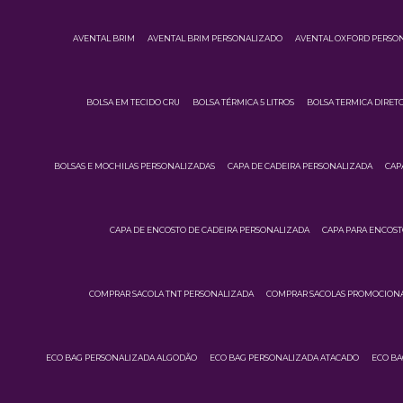
AVENTAL BRIM
AVENTAL BRIM PERSONALIZADO
AVENTAL OXFORD PERSO
BOLSA EM TECIDO CRU
BOLSA TÉRMICA 5 LITROS
BOLSA TERMICA DIRETO
BOLSAS E MOCHILAS PERSONALIZADAS
CAPA DE CADEIRA PERSONALIZADA
CAP
CAPA DE ENCOSTO DE CADEIRA PERSONALIZADA
CAPA PARA ENCOST
COMPRAR SACOLA TNT PERSONALIZADA
COMPRAR SACOLAS PROMOCIONA
ECO BAG PERSONALIZADA ALGODÃO
ECO BAG PERSONALIZADA ATACADO
ECO BA