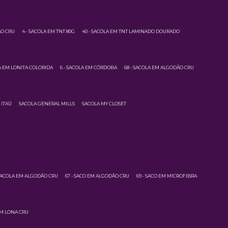
ÃO CRU
4 - SACOLA EM TNT 80G
40 - SACOLA EM TNT LAMINADO DOURADO
LA EM LONITA COLORIDA
6 - SACOLA EM CÓRDOBA
68 - SACOLA EM ALGODÃO CRU
 ITAÚ
SACOLA GENERAL MILLS
SACOLA MY CLOSET
 SACOLA EM ALGODÃO CRU
67 - SACO EM ALGODÃO CRU
69 - SACO EM MICROFIBRA
EM LONA CRU