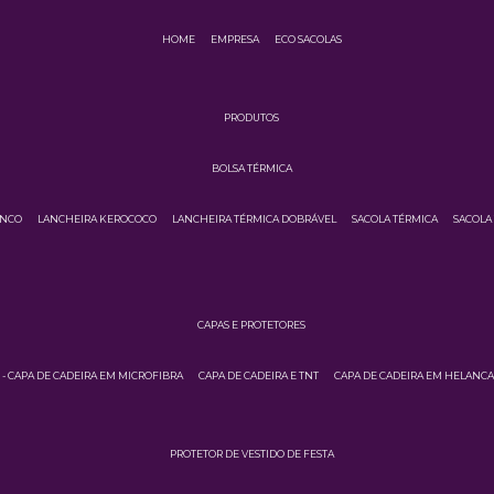
HOME
EMPRESA
ECO SACOLAS
PRODUTOS
BOLSA TÉRMICA
INCO
LANCHEIRA KEROCOCO
LANCHEIRA TÉRMICA DOBRÁVEL
SACOLA TÉRMICA
SACOLA
CAPAS E PROTETORES
3 - CAPA DE CADEIRA EM MICROFIBRA
CAPA DE CADEIRA E TNT
CAPA DE CADEIRA EM HELANC
PROTETOR DE VESTIDO DE FESTA