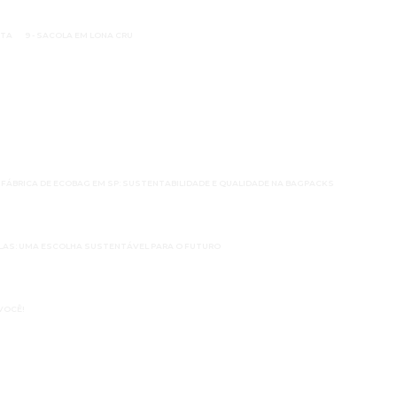
UTA
9 - SACOLA EM LONA CRU
FÁBRICA DE ECOBAG EM SP: SUSTENTABILIDADE E QUALIDADE NA BAGPACKS
OLAS: UMA ESCOLHA SUSTENTÁVEL PARA O FUTURO
VOCÊ!