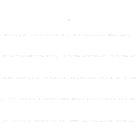
D PERSONALIZADO
AVENTAL OXFORD PREÇO
BOLSA ALGODÃO CRU PERSONALIZADA
BOLSA TERMICA DIRETO DA FABRICA
BOLSA TÉRMICA FABRICANTE
BOLSA TERMICA 
E CADEIRA PERSONALIZADA
CAPA DE CADEIRA PERSONALIZADA PARA EVENTOS
CAPA D
ONALIZADA
CAPA PARA ENCOSTO DE CADEIRA PERSONALIZADO
CAPA PARA ROUPA PE
COMPRAR SACOLAS PROMOCIONAIS
DISTRIBUIDORA DE SACOLAS EM SP
ECO BAG D