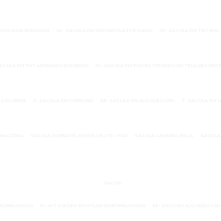
 EM NYLON RESINADO
34 - SACOLA EM OXFORD PLASTIFICADO
35 - SACOLA EM TNT 80G
 SACOLA EM TNT LAMINADO DOURADO
41 - SACOLA EM POLYESTER 600 COM TELA DECORA
A COLORIDA
6 - SACOLA EM CÓRDOBA
68 - SACOLA EM ALGODÃO CRU
7 - SACOLA EM 
AMAZÔNIA
SACOLA DOBRÁVEL EM NYLON 210 - ITAÚ
SACOLA GENERAL MILLS
SACOLA
SACOS
EMBORRACHADO
61 - KIT VIAGEM EM NYLON EMBORRACHADO
65 - SACO EM ALGODÃO CRU