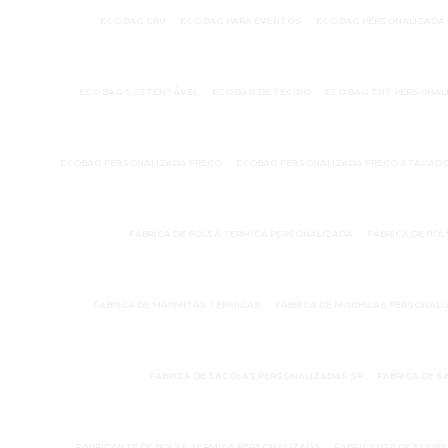
ECO BAG CRU
ECO BAG PARA EVENTOS
ECO BAG PERSONALIZADA
ECO BAG SUSTENTÁVEL
ECO BAG DE TECIDO
ECO BAG TNT PERSONAL
ECOBAG PERSONALIZADA PREÇO
ECOBAG PERSONALIZADA PREÇO ATACAD
FABRICA DE BOLSA TERMICA PERSONALIZADA
FÁBRICA DE BOL
FABRICA DE MARMITAS TÉRMICAS
FABRICA DE MOCHILAS PERSONAL
FABRICA DE SACOLAS PERSONALIZADAS SP
FABRICA DE 
FABRICANTE DE BOLSA TERMICA PERSONALIZADA
FABRICANTE DE ECOB