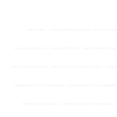
AVENTAL BRIM
AVENTAL BRIM PERSONALIZADO
AVENTAL OXFOR
BOLSA SACO ESPORTIVA
BOLSA EM TECIDO CRU
BOLSA TÉRMICA 5 LITROS
BOLSA TNT PERSONALIZADA
BOLSAS E MOCHILAS PERSONALIZADAS
CAPA D
CAPA DE CADEIRA TNT PERSONALIZADA
CAPA DE ENCOSTO DE CADEIRA PERS
COMPRAR ECOBAG ATACADO
COMPRAR SACOLA TNT PERSONALIZADA