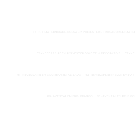
32 - KIT MATERNIDADE, BOLSA EM POLYESTER E TROCADOR EM MAT
76 - NECESSAIRE EM POLYESTER 600 E TELA DECORATIVA
77 - N
81 - NECESSAIRE EM COURINO METALIZADO
82 - ENVELOPE EM NYLON EMBO
88 - AVENTAL EM BRIM BRANCO
89 - AVENTAL EM BRIM C