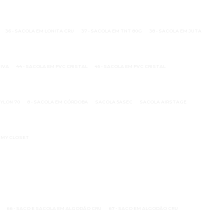
36 - SACOLA EM LONITA CRU
37 - SACOLA EM TNT 80G
38 - SACOLA EM JUTA
TIVA
44 - SACOLA EM PVC CRISTAL
45 - SACOLA EM PVC CRISTAL
NYLON 70
8 - SACOLA EM CÓRDOBA
SACOLA 5ASEC
SACOLA AIRSTAGE
 MY CLOSET
66 - SACO E SACOLA EM ALGODÃO CRU
67 - SACO EM ALGODÃO CRU