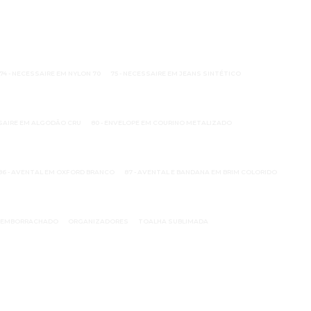
74 - NECESSAIRE EM NYLON 70
75 - NECESSAIRE EM JEANS SINTÉTICO
SSAIRE EM ALGODÃO CRU
80 - ENVELOPE EM COURINO METALIZADO
86 - AVENTAL EM OXFORD BRANCO
87 - AVENTAL E BANDANA EM BRIM COLORIDO
N EMBORRACHADO
ORGANIZADORES
TOALHA SUBLIMADA