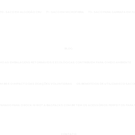
70 - SACO EM ALGODÃO CRU
71 - SACO EM MICROFIBRA
73 - SACO PARA GARRAFA EM J
BLOG
MO AS EMBALAGENS RETORNÁVEIS E ECOLÓGICAS CONTRIBUEM PARA O MEIO AMBIENTE
M.BR E O IMPACTO DAS DOAÇÕES VOLUNTÁRIAS
OS BENEFÍCIOS DE UTILIZAR ECO-SAC
PARADO PARA O ROCK IN RIO? A BAGPACKS.COM.BR TEM OS ACESSÓRIOS PERFEITOS PARA 
CONTATO