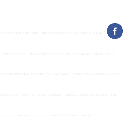
BOLSA PARA COSMÉTICOS
BOLSA PORTA CHUTEIRA PERSONALIZADA
FITNESS ATACADO
BOLSA TERMICA FITNESS PERSONALIZADA
BOLSA DE TNT
E CADEIRA PERSONALIZADA PREÇO
CAPA PARA CADEIRA DE PRAIA PERSONALIZADA
RSONALIZADA
CAPA TNT PERSONALIZADA
CAPAS DE CADEIRAS PARA EVENTOS
E ALGODÃO
ECO BAG ALGODÃO CRU PERSONALIZADA
ECO BAG ATACADO