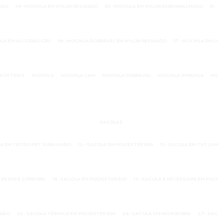
ADO
49 - MOCHILA EM NYLON RESINADO
50 - MOCHILA EM NYLON EMBORRACHADO
51
HILA EM ALGODÃO CRU
56 - MOCHILA DOBRÁVEL EM NYLON RESINADO
57 - MOCHILA EM 
EACH TENIS
MOCHILA
MOCHILA CAM
MOCHILA DOBRÁVEL
MOCHILA IPIRANGA
MO
SACOLAS
OLA EM TECIDO PET SUBLIMADO
12 - SACOLA EM POLYESTER 600
13 - SACOLA EM TNT LA
TER 600 E CÓRDOBA
18 - SACOLA EM POLYESTER 600
19 - SACOLA E NÉCESSAIRE EM POL
ODÃO
25 - SACOLA TÉRMICA EM POLYESTER 600
26 - SACOLA EM MICROFIBRA
27 - SA