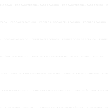
 ALGODÃO
ECO BAG PERSONALIZADA ATACADO
ECO BAG PERSONALIZADA TECIDO
E
IZADA
ECO BAG PARA VINHO
ECOBAG ALGODÃO CRU ATACADO
ECOBAG ATACADO
O
ECOBAGS ATACADO
EMPRESA DE ECOBAGS
FÁBRICA DE BOLSA TÉRMICA
FABRIC
SA TÉRMICA PARA PIZZA
FABRICA DE BOLSAS PERSONALIZADAS
FABRICA DE ECOBAG
IZADAS
FABRICA DE NECESSAIRE PERSONALIZADA
FABRICA DE PORTA CHUTEIRA
FABR
SACOLAS PROMOCIONAIS
FABRICA DE SACOLAS TERMICAS
FABRICAÇÃO DE NECESSAIR
AG
FORNECEDOR DE ECOBAG
FORNECEDOR DE LANCHEIRA TÉRMICA
FORNECEDOR DE 