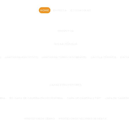
HOME
EMPRESA
ECO SACOLAS
PRODUTOS
BOLSA TÉRMICA
O
LANCHEIRA KEROCOCO
LANCHEIRA TÉRMICA DOBRÁVEL
SACOLA TÉRMICA
SACOL
CAPAS E PROTETORES
IBRA
93 - CAPA DE CADEIRA EM MICROFIBRA
CAPA DE CADEIRA E TNT
CAPA DE CADEIR
PROTETOR DE TERNO
PROTETOR DE VESTIDO DE FESTA