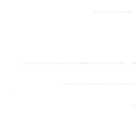
69 - SACO EM MICROFIBRA
AVENTAL BRIM PERSONALIZADO: QUALIDADE E ESTILO NA BAGPACKS
CO
FORTALECENDO COMUNIDADES: A BAGPACKS.CO
PRE