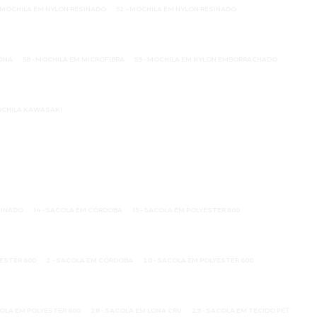
 - MOCHILA EM NYLON RESINADO
52 - MOCHILA EM NYLON RESINADO
LONA
58 - MOCHILA EM MICROFIBRA
59 - MOCHILA EM NYLON EMBORRACHADO
CHILA KAWASAKI
MINADO
14 - SACOLA EM CÓRDOBA
15 - SACOLA EM POLYESTER 600
YESTER 600
2 - SACOLA EM CÓRDOBA
20 - SACOLA EM POLYESTER 600
COLA EM POLYESTER 600
28 - SACOLA EM LONA CRU
29 - SACOLA EM TECIDO PET