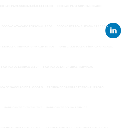
CO BAG PARA SUBLIMAÇÃO ATACADO
ECO BAG PARA SUPERMERCADO
ECOBAG ATACADO PERSONALIZADA
ECOBAG PERSONALIZADA ATACADO
A DE BOLSA TERMICA PARA ALIMENTOS
FÁBRICA DE BOLSA TÉRMICA ATACADO
FABRICA DE ECOBAG EM SP
FABRICA DE LANCHEIRAS TERMICAS
ICA DE SACOLAS DE ALGODÃO
FABRICA DE SACOLAS PERSONALIZADAS
E
FABRICANTE AVENTAL TNT
FABRICANTE BOLSA TERMICA
MOCHILAS PERSONALIZADAS
FORNECEDOR DE SACOLAS PERSONALIZADAS