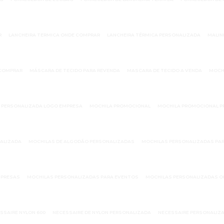
R
LANCHEIRA TERMICA ONDE COMPRAR
LANCHEIRA TÉRMICA PERSONALIZADA
MALIN
 COMPRAR
MÁSCARA DE TECIDO PARA REVENDA
MASCARA DE TECIDO A VENDA
MOCH
 PERSONALIZADA LOGO EMPRESA
MOCHILA PROMOCIONAL
MOCHILA PROMOCIONAL P
ALIZADA
MOCHILAS DE ALGODÃO PERSONALIZADAS
MOCHILAS PERSONALIZADAS PA
MPRESAS
MOCHILAS PERSONALIZADAS PARA EVENTOS
MOCHILAS PERSONALIZADAS 
SSAIRE NYLON 600
NECESSAIRE DE NYLON PERSONALIZADA
NECESSAIRE PERSONALIZA