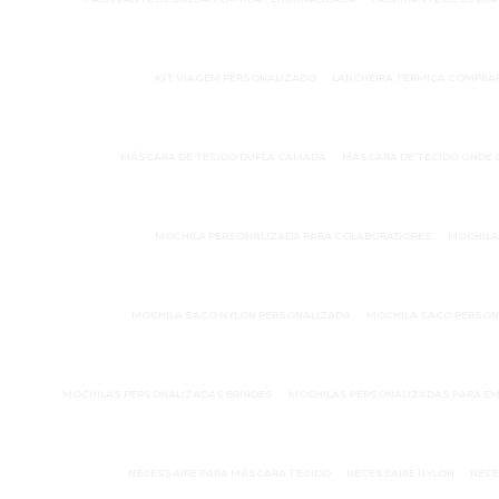
KIT VIAGEM PERSONALIZADO
LANCHEIRA TÉRMICA COMPRA
MÁSCARA DE TECIDO DUPLA CAMADA
MÁSCARA DE TECIDO ONDE
MOCHILA PERSONALIZADA PARA COLABORADORES
MOCHILA
MOCHILA SACO NYLON PERSONALIZADA
MOCHILA SACO PERSON
MOCHILAS PERSONALIZADAS BRINDES
MOCHILAS PERSONALIZADAS PARA E
NÉCESSAIRE PARA MÁSCARA TECIDO
NECESSAIRE NYLON
NECE