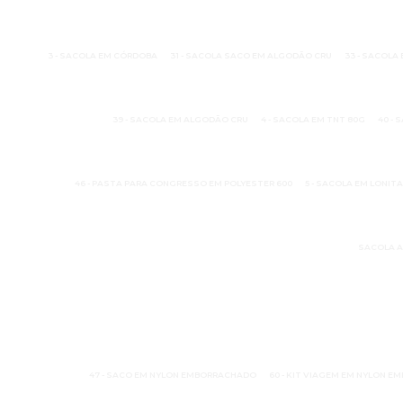
3 - SACOLA EM CÓRDOBA
31 - SACOLA SACO EM ALGODÃO CRU
33 - SACOLA
39 - SACOLA EM ALGODÃO CRU
4 - SACOLA EM TNT 80G
40 -
46 - PASTA PARA CONGRESSO EM POLYESTER 600
5 - SACOLA EM LONIT
SACOLA 
47 - SACO EM NYLON EMBORRACHADO
60 - KIT VIAGEM EM NYLON 