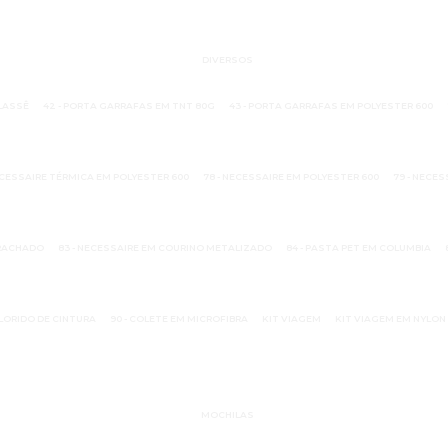
DIVERSOS
ELASSÊ
42 - PORTA GARRAFAS EM TNT 80G
43 - PORTA GARRAFAS EM POLYESTER 600
ECESSAIRE TÉRMICA EM POLYESTER 600
78 - NECESSAIRE EM POLYESTER 600
79 - NECE
RRACHADO
83 - NECESSAIRE EM COURINO METALIZADO
84 - PASTA PET EM COLUMBIA
OLORIDO DE CINTURA
90 - COLETE EM MICROFIBRA
KIT VIAGEM
KIT VIAGEM EM NYLO
MOCHILAS