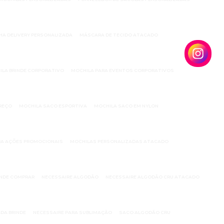
HA DELIVERY PERSONALIZADA
MÁSCARA DE TECIDO ATACADO
ILA BRINDE CORPORATIVO
MOCHILA PARA EVENTOS CORPORATIVOS
REÇO
MOCHILA SACO ESPORTIVA
MOCHILA SACO EM NYLON
RA AÇÕES PROMOCIONAIS
MOCHILAS PERSONALIZADAS ATACADO
ONDE COMPRAR
NECESSAIRE ALGODÃO
NECESSAIRE ALGODÃO CRU ATACADO
DA BRINDE
NECESSAIRE PARA SUBLIMAÇÃO
SACO ALGODÃO CRU