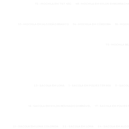
72 - MOCHILA EM TNT 45G
48 - MOCHILA EM NYLON EMBORRACH
53 - MOCHILA EM ALGODÃO BRANCO
54 - MOCHILA EM CÓRDOBA
55 - MOC
73 - MOCHILA B
23 - SACOLA EM LONA
1 - SACOLA EM POLYESTER 600
11 - SAC
16 - SACOLA EM NYLON RESINADO DOBRÁVEL
17 - SACOLA EM POLYES
21 - SACOLA EM LONA COLORIDA
22 - SACOLA EM LONA
24 - SACOLA EM ALG