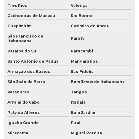
Três Rios
Valença
Cachoeiras de Macacu
Rio Bonito
Guapimirim
Casimiro de Abreu
São Francisco de
Paraty
Itabapoana
Paraíba do Sul
Paracambi
Santo Antônio de Pádua
Mangaratiba
Armação dos Búzios
São Fidélis
São João da Barra
Bom Jesus do Itabapoana
Vassouras
Tanguá
Arraial do Cabo
Itatiaia
Paty do Alferes
Bom Jardim
Iguaba Grande
Piraí
Miracema
Miguel Pereira