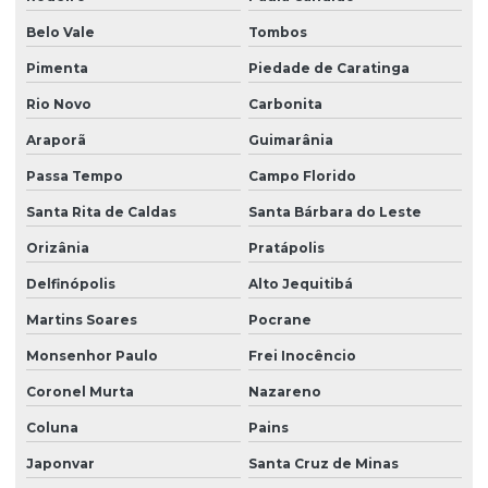
Belo Vale
Tombos
Pimenta
Piedade de Caratinga
Rio Novo
Carbonita
Araporã
Guimarânia
Passa Tempo
Campo Florido
Santa Rita de Caldas
Santa Bárbara do Leste
Orizânia
Pratápolis
Delfinópolis
Alto Jequitibá
Martins Soares
Pocrane
Monsenhor Paulo
Frei Inocêncio
Coronel Murta
Nazareno
Coluna
Pains
Japonvar
Santa Cruz de Minas