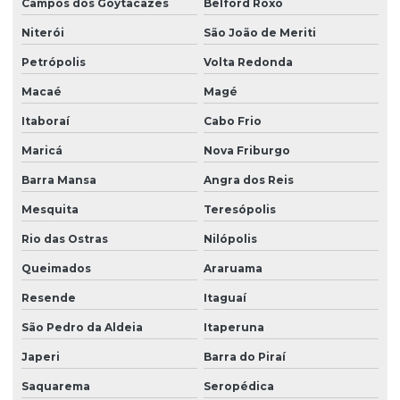
Campos dos Goytacazes
Belford Roxo
Niterói
São João de Meriti
Petrópolis
Volta Redonda
Macaé
Magé
Itaboraí
Cabo Frio
Maricá
Nova Friburgo
Barra Mansa
Angra dos Reis
Mesquita
Teresópolis
Rio das Ostras
Nilópolis
Queimados
Araruama
Resende
Itaguaí
São Pedro da Aldeia
Itaperuna
Japeri
Barra do Piraí
Saquarema
Seropédica