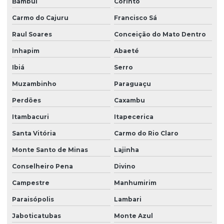
Bambuí
Corinto
Carmo do Cajuru
Francisco Sá
Raul Soares
Conceição do Mato Dentro
Inhapim
Abaeté
Ibiá
Serro
Muzambinho
Paraguaçu
Perdões
Caxambu
Itambacuri
Itapecerica
Santa Vitória
Carmo do Rio Claro
Monte Santo de Minas
Lajinha
Conselheiro Pena
Divino
Campestre
Manhumirim
Paraisópolis
Lambari
Jaboticatubas
Monte Azul