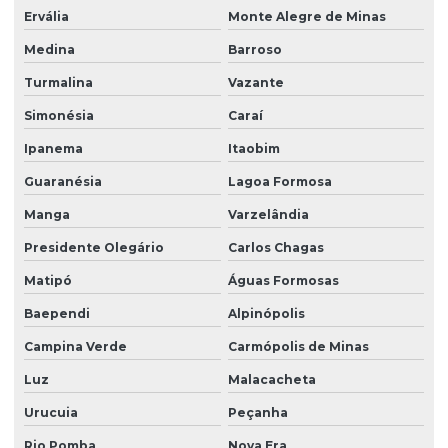
Ervália
Monte Alegre de Minas
Medina
Barroso
Turmalina
Vazante
Simonésia
Caraí
Ipanema
Itaobim
Guaranésia
Lagoa Formosa
Manga
Varzelândia
Presidente Olegário
Carlos Chagas
Matipó
Águas Formosas
Baependi
Alpinópolis
Campina Verde
Carmópolis de Minas
Luz
Malacacheta
Urucuia
Peçanha
Rio Pomba
Nova Era