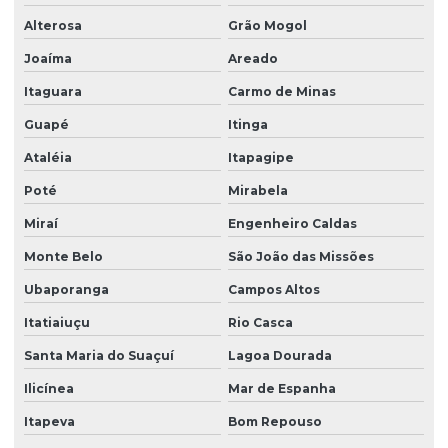
Alterosa
Grão Mogol
Joaíma
Areado
Itaguara
Carmo de Minas
Guapé
Itinga
Ataléia
Itapagipe
Poté
Mirabela
Miraí
Engenheiro Caldas
Monte Belo
São João das Missões
Ubaporanga
Campos Altos
Itatiaiuçu
Rio Casca
Santa Maria do Suaçuí
Lagoa Dourada
Ilicínea
Mar de Espanha
Itapeva
Bom Repouso