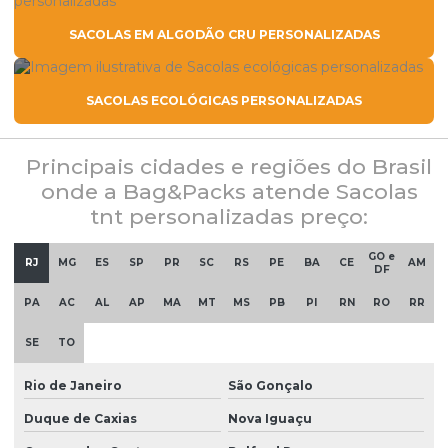
SACOLAS EM ALGODÃO CRU PERSONALIZADAS
SACOLAS ECOLÓGICAS PERSONALIZADAS
Principais cidades e regiões do Brasil
onde a Bag&Packs atende Sacolas
tnt personalizadas preço:
GO e
RJ
MG
ES
SP
PR
SC
RS
PE
BA
CE
AM
DF
PA
AC
AL
AP
MA
MT
MS
PB
PI
RN
RO
RR
SE
TO
Rio de Janeiro
São Gonçalo
Duque de Caxias
Nova Iguaçu