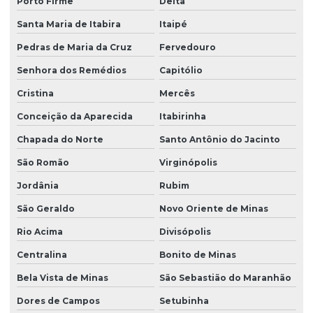
Porto Firme
Delta
Santa Maria de Itabira
Itaipé
Pedras de Maria da Cruz
Fervedouro
Senhora dos Remédios
Capitólio
Cristina
Mercês
Conceição da Aparecida
Itabirinha
Chapada do Norte
Santo Antônio do Jacinto
São Romão
Virginópolis
Jordânia
Rubim
São Geraldo
Novo Oriente de Minas
Rio Acima
Divisópolis
Centralina
Bonito de Minas
Bela Vista de Minas
São Sebastião do Maranhão
Dores de Campos
Setubinha