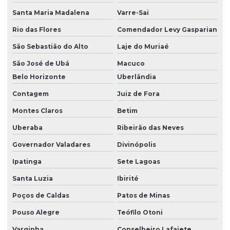
Santa Maria Madalena
Varre-Sai
Rio das Flores
Comendador Levy Gasparian
São Sebastião do Alto
Laje do Muriaé
São José de Ubá
Macuco
Belo Horizonte
Uberlândia
Contagem
Juiz de Fora
Montes Claros
Betim
Uberaba
Ribeirão das Neves
Governador Valadares
Divinópolis
Ipatinga
Sete Lagoas
Santa Luzia
Ibirité
Poços de Caldas
Patos de Minas
Pouso Alegre
Teófilo Otoni
Varginha
Conselheiro Lafaiete