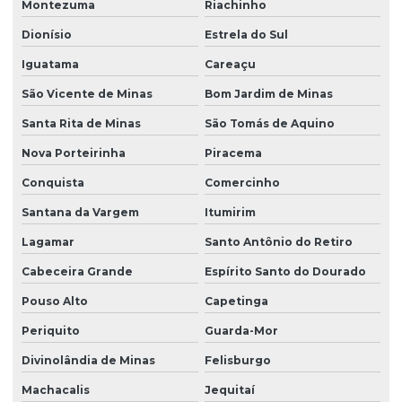
Montezuma
Riachinho
Dionísio
Estrela do Sul
Iguatama
Careaçu
São Vicente de Minas
Bom Jardim de Minas
Santa Rita de Minas
São Tomás de Aquino
Nova Porteirinha
Piracema
Conquista
Comercinho
Santana da Vargem
Itumirim
Lagamar
Santo Antônio do Retiro
Cabeceira Grande
Espírito Santo do Dourado
Pouso Alto
Capetinga
Periquito
Guarda-Mor
Divinolândia de Minas
Felisburgo
Machacalis
Jequitaí