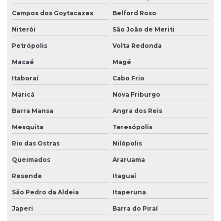
Campos dos Goytacazes
Belford Roxo
Niterói
São João de Meriti
Petrópolis
Volta Redonda
Macaé
Magé
Itaboraí
Cabo Frio
Maricá
Nova Friburgo
Barra Mansa
Angra dos Reis
Mesquita
Teresópolis
Rio das Ostras
Nilópolis
Queimados
Araruama
Resende
Itaguaí
São Pedro da Aldeia
Itaperuna
Japeri
Barra do Piraí