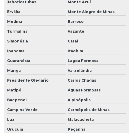
Jaboticatubas
Monte Azul
Ervália
Monte Alegre de Minas
Medina
Barroso
Turmalina
Vazante
Simonésia
Caraí
Ipanema
Itaobim
Guaranésia
Lagoa Formosa
Manga
Varzelândia
Presidente Olegário
Carlos Chagas
Matipó
Águas Formosas
Baependi
Alpinópolis
Campina Verde
Carmópolis de Minas
Luz
Malacacheta
Urucuia
Peçanha