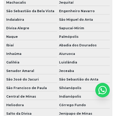
Machacalis
Jequitaí
São Sebastião da Bela Vista
Engenheiro Navarro
Indaiabira
São Miguel do Anta
Divisa Alegre
Sapucaí-Mirim
Naque
Palmópolis
Ibiaí
Abadia dos Dourados
Inhaúma
Aiuruoca
Galiléia
Luislândia
Senador Amaral
Jeceaba
São José do Jacuri
São Sebastião do Anta
São Francisco de Paula
Silvianópolis
Central de Minas
Indianópolis
Heliodora
Córrego Fundo
Salto da Divisa
Jenipapo de Minas