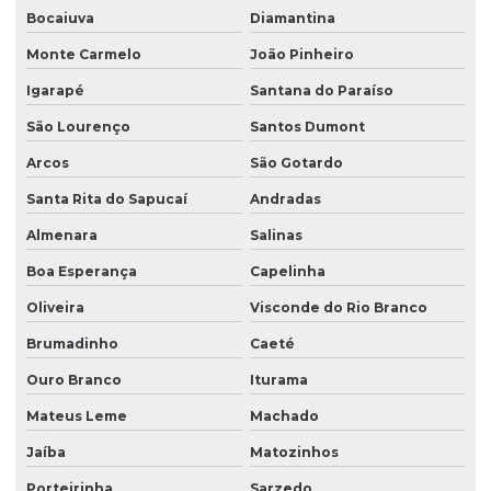
Bocaiuva
Diamantina
Monte Carmelo
João Pinheiro
Igarapé
Santana do Paraíso
São Lourenço
Santos Dumont
Arcos
São Gotardo
Santa Rita do Sapucaí
Andradas
Almenara
Salinas
Boa Esperança
Capelinha
Oliveira
Visconde do Rio Branco
Brumadinho
Caeté
Ouro Branco
Iturama
Mateus Leme
Machado
Jaíba
Matozinhos
Porteirinha
Sarzedo