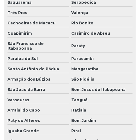
Saquarema
Seropédica
Três Rios
Valença
Cachoeiras de Macacu
Rio Bonito
Guapimirim
Casimiro de Abreu
São Francisco de
Paraty
Itabapoana
Paraíba do Sul
Paracambi
Santo Antônio de Pádua
Mangaratiba
Armação dos Búzios
São Fidélis
São João da Barra
Bom Jesus do Itabapoana
Vassouras
Tanguá
Arraial do Cabo
Itatiaia
Paty do Alferes
Bom Jardim
Iguaba Grande
Piraí