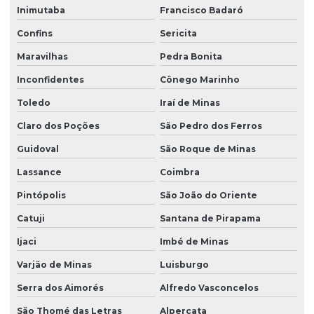
Inimutaba
Francisco Badaró
Confins
Sericita
Maravilhas
Pedra Bonita
Inconfidentes
Cônego Marinho
Toledo
Iraí de Minas
Claro dos Poções
São Pedro dos Ferros
Guidoval
São Roque de Minas
Lassance
Coimbra
Pintópolis
São João do Oriente
Catuji
Santana de Pirapama
Ijaci
Imbé de Minas
Varjão de Minas
Luisburgo
Serra dos Aimorés
Alfredo Vasconcelos
São Thomé das Letras
Alpercata