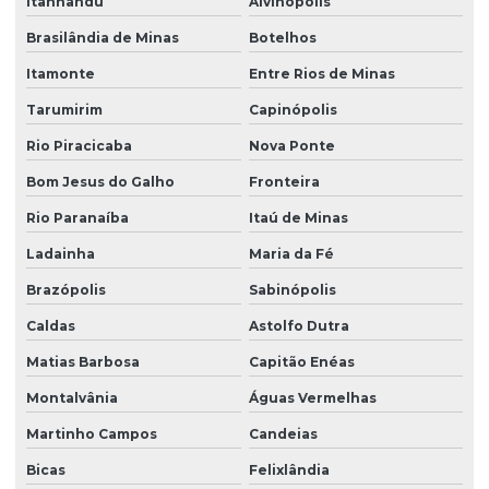
Itanhandu
Alvinópolis
Brasilândia de Minas
Botelhos
Itamonte
Entre Rios de Minas
Tarumirim
Capinópolis
Rio Piracicaba
Nova Ponte
Bom Jesus do Galho
Fronteira
Rio Paranaíba
Itaú de Minas
Ladainha
Maria da Fé
Brazópolis
Sabinópolis
Caldas
Astolfo Dutra
Matias Barbosa
Capitão Enéas
Montalvânia
Águas Vermelhas
Martinho Campos
Candeias
Bicas
Felixlândia