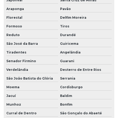
Japonvar
Santa Cruz de Minas
Araponga
Pavão
Florestal
Delfim Moreira
Formoso
Tiros
Reduto
Durandé
São José da Barra
Guiricema
Tiradentes
Angelândia
Senador Firmino
Guarani
Verdelândia
Desterro de Entre Rios
São João Batista do Glória
Serrania
Moema
Cordisburgo
Jacuí
Baldim
Munhoz
Bonfim
Curral de Dentro
São Gonçalo do Abaeté