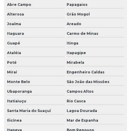
Abre Campo
Papagaios
Alterosa
Grão Mogol
Joaíma
Areado
Itaguara
Carmo de Minas
Guapé
Itinga
Ataléia
Itapagipe
Poté
Mirabela
Miraí
Engenheiro Caldas
Monte Belo
São João das Missões
Ubaporanga
Campos Altos
Itatiaiuçu
Rio Casca
Santa Maria do Suaçuí
Lagoa Dourada
Ilicínea
Mar de Espanha
Itapeva
Bom Repouso