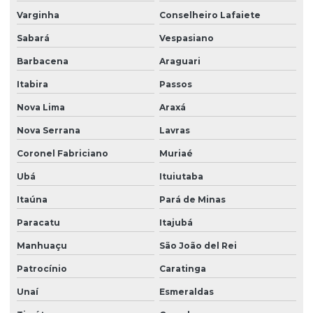
Varginha
Conselheiro Lafaiete
Sabará
Vespasiano
Barbacena
Araguari
Itabira
Passos
Nova Lima
Araxá
Nova Serrana
Lavras
Coronel Fabriciano
Muriaé
Ubá
Ituiutaba
Itaúna
Pará de Minas
Paracatu
Itajubá
Manhuaçu
São João del Rei
Patrocínio
Caratinga
Unaí
Esmeraldas