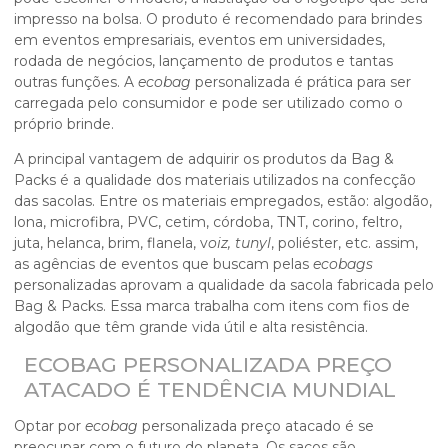
impresso na bolsa. O produto é recomendado para brindes
em eventos empresariais, eventos em universidades,
rodada de negócios, lançamento de produtos e tantas
outras funções. A
ecobag
personalizada é prática para ser
carregada pelo consumidor e pode ser utilizado como o
próprio brinde.
A principal vantagem de adquirir os produtos da Bag &
Packs é a qualidade dos materiais utilizados na confecção
das sacolas. Entre os materiais empregados, estão: algodão,
lona, microfibra, PVC, cetim, córdoba, TNT, corino, feltro,
juta, helanca, brim, flanela, v
oiz, tunyl
, poliéster, etc. assim,
as agências de eventos que buscam pelas
ecobags
personalizadas aprovam a qualidade da sacola fabricada pelo
Bag & Packs. Essa marca trabalha com itens com fios de
algodão que têm grande vida útil e alta resistência.
ECOBAG PERSONALIZADA PREÇO
ATACADO É TENDÊNCIA MUNDIAL
Optar por
ecobag
personalizada preço atacado é se
preocupar com o futuro do planeta. Os sacos são