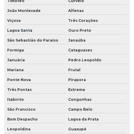
Timóteo
Curvelo
João Monlevade
Alfenas
Viçosa
Três Corações
Lagoa Santa
Ouro Preto
São Sebastião do Paraíso
Janaúba
Formiga
Cataguases
Januária
Pedro Leopoldo
Mariana
Frutal
Ponte Nova
Pirapora
Três Pontas
Extrema
Itabirito
Congonhas
São Francisco
Campo Belo
Bom Despacho
Lagoa da Prata
Leopoldina
Guaxupé