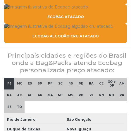
ECOBAG ATACADO
ECOBAG ALGODÃO CRU ATACADO
Principais cidades e regiões do Brasil
onde a Bag&Packs atende Ecobag
personalizada preço atacado:
GO e
RJ
MG
ES
SP
PR
SC
RS
PE
BA
CE
AM
DF
PA
AC
AL
AP
MA
MT
MS
PB
PI
RN
RO
RR
SE
TO
Rio de Janeiro
São Gonçalo
Duque de Caxias
Nova Iguaçu