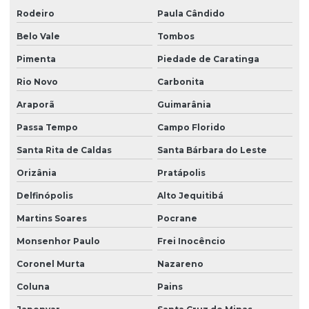
Rodeiro
Paula Cândido
Belo Vale
Tombos
Pimenta
Piedade de Caratinga
Rio Novo
Carbonita
Araporã
Guimarânia
Passa Tempo
Campo Florido
Santa Rita de Caldas
Santa Bárbara do Leste
Orizânia
Pratápolis
Delfinópolis
Alto Jequitibá
Martins Soares
Pocrane
Monsenhor Paulo
Frei Inocêncio
Coronel Murta
Nazareno
Coluna
Pains