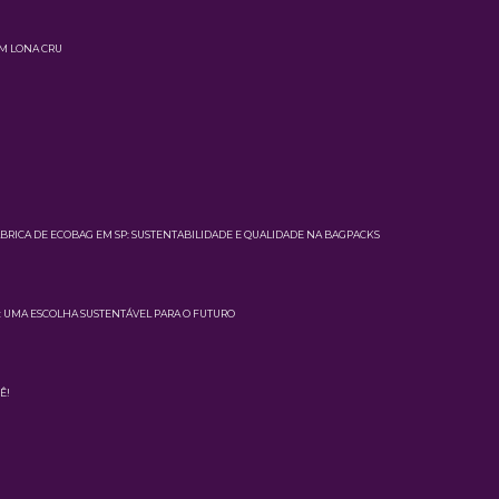
EM LONA CRU
BRICA DE ECOBAG EM SP: SUSTENTABILIDADE E QUALIDADE NA BAGPACKS
S: UMA ESCOLHA SUSTENTÁVEL PARA O FUTURO
Ê!