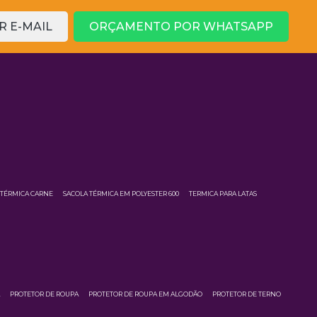
 E-MAIL
ORÇAMENTO POR WHATSAPP
 TÉRMICA CARNE
SACOLA TÉRMICA EM POLYESTER 600
TERMICA PARA LATAS
A
PROTETOR DE ROUPA
PROTETOR DE ROUPA EM ALGODÃO
PROTETOR DE TERNO