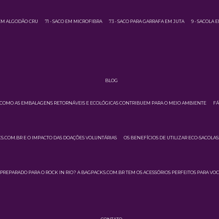
 EM ALGODÃO CRU
71 - SACO EM MICROFIBRA
73 - SACO PARA GARRAFA EM JUTA
9 - SACOLA 
BLOG
COMO AS EMBALAGENS RETORNÁVEIS E ECOLÓGICAS CONTRIBUEM PARA O MEIO AMBIENTE
FÁ
.COM.BR E O IMPACTO DAS DOAÇÕES VOLUNTÁRIAS
OS BENEFÍCIOS DE UTILIZAR ECO-SACOLA
PREPARADO PARA O ROCK IN RIO? A BAGPACKS.COM.BR TEM OS ACESSÓRIOS PERFEITOS PARA VOC