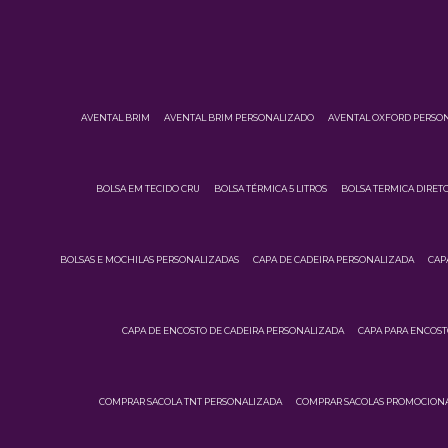
AVENTAL BRIM
AVENTAL BRIM PERSONALIZADO
AVENTAL OXFORD PERSO
BOLSA EM TECIDO CRU
BOLSA TÉRMICA 5 LITROS
BOLSA TERMICA DIRETO
BOLSAS E MOCHILAS PERSONALIZADAS
CAPA DE CADEIRA PERSONALIZADA
CAP
CAPA DE ENCOSTO DE CADEIRA PERSONALIZADA
CAPA PARA ENCOST
COMPRAR SACOLA TNT PERSONALIZADA
COMPRAR SACOLAS PROMOCIONA