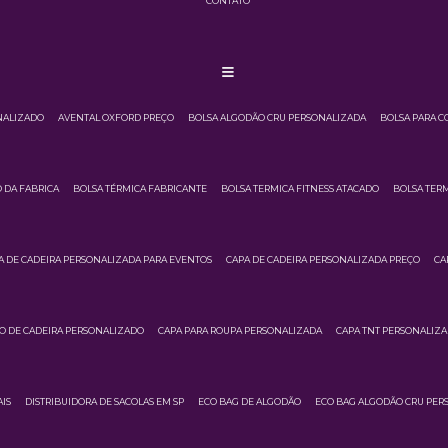
CONTATO
NALIZADO
AVENTAL OXFORD PREÇO
BOLSA ALGODÃO CRU PERSONALIZADA
BOLSA PARA C
 DA FABRICA
BOLSA TÉRMICA FABRICANTE
BOLSA TERMICA FITNESS ATACADO
BOLSA TERM
A DE CADEIRA PERSONALIZADA PARA EVENTOS
CAPA DE CADEIRA PERSONALIZADA PREÇO
CA
O DE CADEIRA PERSONALIZADO
CAPA PARA ROUPA PERSONALIZADA
CAPA TNT PERSONALIZ
IS
DISTRIBUIDORA DE SACOLAS EM SP
ECO BAG DE ALGODÃO
ECO BAG ALGODÃO CRU PER