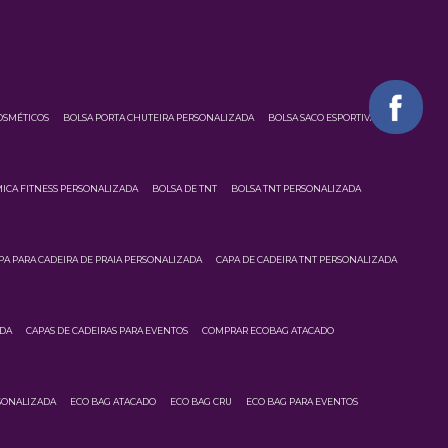
OSMÉTICOS
BOLSA PORTA CHUTEIRA PERSONALIZADA
BOLSA SACO ESPORTIVA
ICA FITNESS PERSONALIZADA
BOLSA DE TNT
BOLSA TNT PERSONALIZADA
PA PARA CADEIRA DE PRAIA PERSONALIZADA
CAPA DE CADEIRA TNT PERSONALIZADA
ADA
CAPAS DE CADEIRAS PARA EVENTOS
COMPRAR ECOBAG ATACADO
SONALIZADA
ECO BAG ATACADO
ECO BAG CRU
ECO BAG PARA EVENTOS