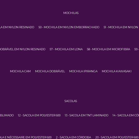
MOCHILAS
ILA EM NYLON RESINADO
50 - MOCHILA EM NYLON EMBORRACHADO
51 - MOCHILA EM NYLON
 DOBRÁVEL EM NYLON RESINADO
57 - MOCHILA EM LONA
58 - MOCHILA EM MICROFIBRA
59
MOCHILA CAM
MOCHILA DOBRÁVEL
MOCHILA IPIRANGA
MOCHILA KAWASAKI
SACOLAS
SUBLIMADO
12 - SACOLA EM POLYESTER 600
13 - SACOLA EM TNT LAMINADO
14 - SACOLA EM C
COLA E NÉCESSAIRE EM POLYESTER 600
2 - SACOLA EM CÓRDOBA
20 - SACOLA EM POLYESTER 600