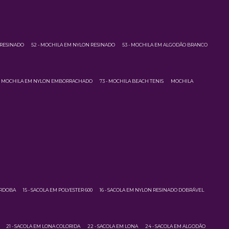
 RESINADO
52 - MOCHILA EM NYLON RESINADO
53 - MOCHILA EM ALGODÃO BRANCO
 - MOCHILA EM NYLON EMBORRACHADO
73 - MOCHILA BEACH TENIS
MOCHILA
ÓRDOBA
15 - SACOLA EM POLYESTER 600
16 - SACOLA EM NYLON RESINADO DOBRÁVEL
21 - SACOLA EM LONA COLORIDA
22 - SACOLA EM LONA
24 - SACOLA EM ALGODÃO