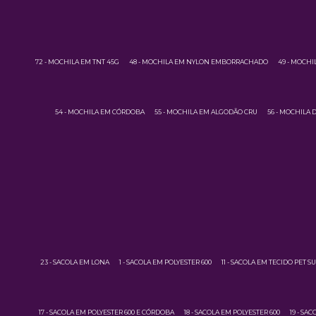
72 - MOCHILA EM TNT 45G
48 - MOCHILA EM NYLON EMBORRACHADO
49 - MOCH
54 - MOCHILA EM CÓRDOBA
55 - MOCHILA EM ALGODÃO CRU
56 - MOCHILA
23 - SACOLA EM LONA
1 - SACOLA EM POLYESTER 600
11 - SACOLA EM TECIDO PET 
17 - SACOLA EM POLYESTER 600 E CÓRDOBA
18 - SACOLA EM POLYESTER 600
19 - SA