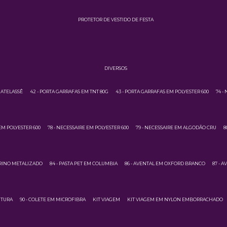
PROTETOR DE VESTIDO DE FESTA
DIVERSOS
MATELASSÊ
42 - PORTA GARRAFAS EM TNT 80G
43 - PORTA GARRAFAS EM POLYESTER 600
74 -
EM POLYESTER 600
78 - NECESSAIRE EM POLYESTER 600
79 - NECESSAIRE EM ALGODÃO CRU
8
URINO METALIZADO
84 - PASTA PET EM COLUMBIA
86 - AVENTAL EM OXFORD BRANCO
87 - 
NTURA
90 - COLETE EM MICROFIBRA
KIT VIAGEM
KIT VIAGEM EM NYLON EMBORRACHADO