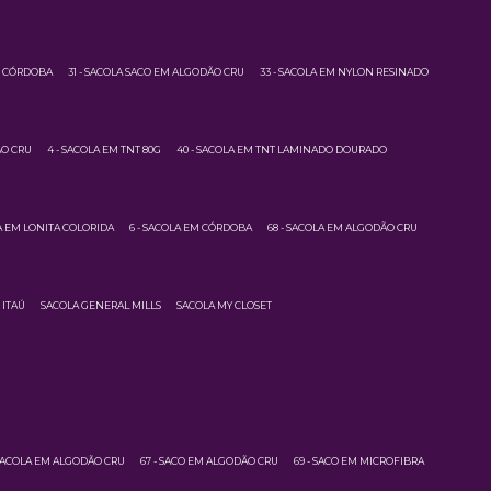
M CÓRDOBA
31 - SACOLA SACO EM ALGODÃO CRU
33 - SACOLA EM NYLON RESINADO
ÃO CRU
4 - SACOLA EM TNT 80G
40 - SACOLA EM TNT LAMINADO DOURADO
LA EM LONITA COLORIDA
6 - SACOLA EM CÓRDOBA
68 - SACOLA EM ALGODÃO CRU
 ITAÚ
SACOLA GENERAL MILLS
SACOLA MY CLOSET
 SACOLA EM ALGODÃO CRU
67 - SACO EM ALGODÃO CRU
69 - SACO EM MICROFIBRA