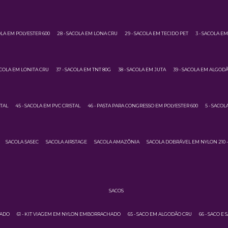
OLA EM POLYESTER 600
28 - SACOLA EM LONA CRU
29 - SACOLA EM TECIDO PET
3 - SACOLA E
ACOLA EM LONITA CRU
37 - SACOLA EM TNT 80G
38 - SACOLA EM JUTA
39 - SACOLA EM ALGOD
STAL
45 - SACOLA EM PVC CRISTAL
46 - PASTA PARA CONGRESSO EM POLYESTER 600
5 - SACO
SACOLA 5ASEC
SACOLA AIRSTAGE
SACOLA AMAZÔNIA
SACOLA DOBRÁVEL EM NYLON 210 -
SACOS
HADO
61 - KIT VIAGEM EM NYLON EMBORRACHADO
65 - SACO EM ALGODÃO CRU
66 - SACO E