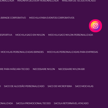
RSONALIZADA
MALINHA DELIVERY PERSONALIZADA
MÁSCARA DE TECIDO ATACADO
 BRINDE CORPORATIVO
MOCHILA PARA EVENTOS CORPORATIVOS
ESPORTIVA
MOCHILA SACO EM NYLON
MOCHILA SACO NYLON PERSONALIZADA
MOCHILAS PERSONALIZADAS BRINDES
MOCHILAS PERSONALIZADAS PARA EMPRESAS
IRE PARA MÁSCARA TECIDO
NECESSAIRE NYLON
NECESSAIRE NYLON 600
O
SACO DE ALGODÃO PERSONALIZADO
SACO DE MICROFIBRA
SACO MOCHILAS
SONALIZADA
SACOLA PROMOCIONAL TECIDO
SACOLA RETORNÁVEL ATACADO