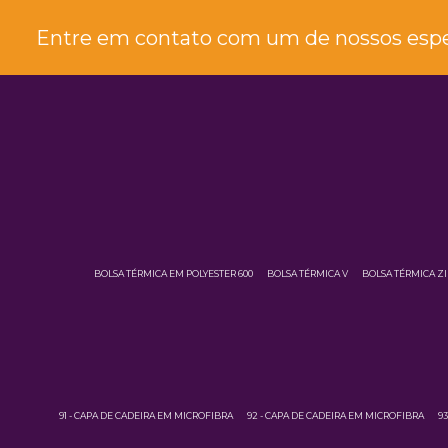
Entre em contato com um de nossos espec
BOLSA TÉRMICA EM POLYESTER 600
BOLSA TÉRMICA V
BOLSA TÉRMICA Z
91 - CAPA DE CADEIRA EM MICROFIBRA
92 - CAPA DE CADEIRA EM MICROFIBRA
9