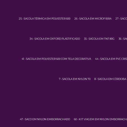
25 - SACOLA TÉRMICA EM POLYESTER 600
26 - SACOLA EM MICROFIBRA
27 - SAC
34 - SACOLA EM OXFORD PLASTIFICADO
35 - SACOLA EM TNT 80G
36 - S
41 - SACOLA EM POLYESTER 600 COM TELA DECORATIVA
44 - SACOLA EM PVC CRI
7 - SACOLA EM NYLON 70
8 - SACOLA EM CÓRDOBA
47 - SACO EM NYLON EMBORRACHADO
60 - KIT VIAGEM EM NYLON EMBORRAC