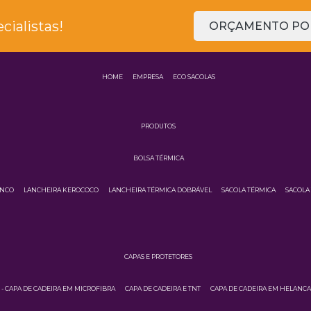
ialistas!
ORÇAMENTO POR
HOME
EMPRESA
ECO SACOLAS
PRODUTOS
BOLSA TÉRMICA
INCO
LANCHEIRA KEROCOCO
LANCHEIRA TÉRMICA DOBRÁVEL
SACOLA TÉRMICA
SACOLA
CAPAS E PROTETORES
3 - CAPA DE CADEIRA EM MICROFIBRA
CAPA DE CADEIRA E TNT
CAPA DE CADEIRA EM HELANC