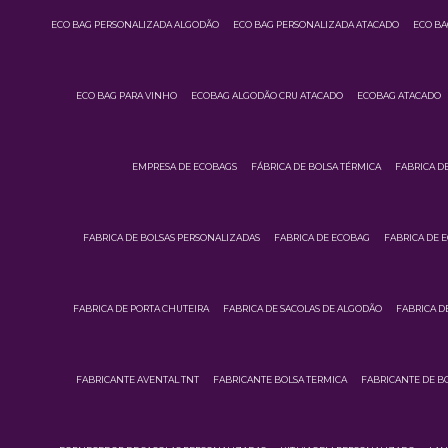
ECO BAG PERSONALIZADA ALGODÃO
ECO BAG PERSONALIZADA ATACADO
ECO BA
ECO BAG PARA VINHO
ECOBAG ALGODÃO CRU ATACADO
ECOBAG ATACADO
EMPRESA DE ECOBAGS
FÁBRICA DE BOLSA TÉRMICA
FABRICA D
FABRICA DE BOLSAS PERSONALIZADAS
FABRICA DE ECOBAG
FABRICA DE 
FABRICA DE PORTA CHUTEIRA
FABRICA DE SACOLAS DE ALGODÃO
FABRICA D
FABRICANTE AVENTAL TNT
FABRICANTE BOLSA TERMICA
FABRICANTE DE B