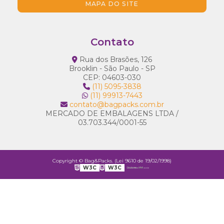
MAPA DO SITE
Contato
Rua dos Brasões, 126
Brooklin - São Paulo - SP
CEP: 04603-030
(11) 5095-3838
(11) 99913-7443
contato@bagpacks.com.br
MERCADO DE EMBALAGENS LTDA /
03.703.344/0001-55
Copyright © Bag&Packs. (Lei 9610 de 19/02/1998)
W3C
W3C